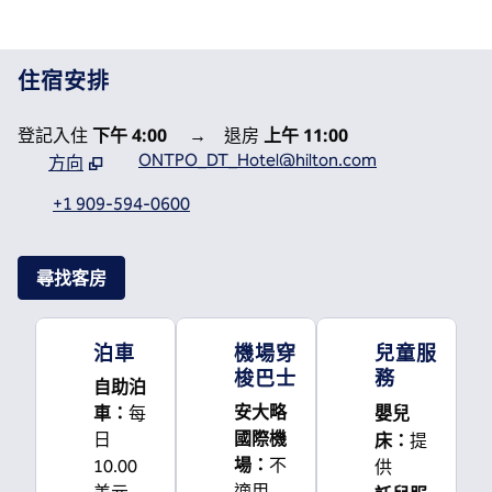
住宿安排
登記入住
下午 4:00
→
退房
上午 11:00
ONTPO_DT_Hotel@hilton.com
方向
，
開啟新分頁
+1 909-594-0600
尋找客房
泊車
機場穿
兒童服
梭巴士
務
自助泊
嬰兒
安大略
車
：
每
國際機
床
：
日
提
場
：
不
10.00
供
適用