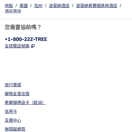
地點
/
美國
/
加州
/
波莫納酒店
/
波莫納希爾頓逸林酒店
/
酒店資訊
您需要協助嗎？
電話：
+1-800-222-TREE
,
打開新分頁
全球電話號碼
x
facebook
instagram
，
打開新分頁
，
打開新分頁
，
打開新分頁
旅行靈感
寵物友善住宿
希爾頓禮品卡（歐洲）
信用卡
支援中心
無障礙網頁