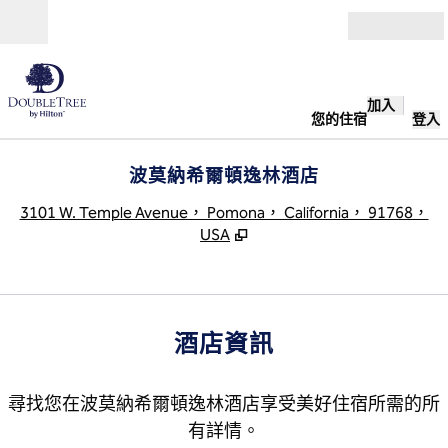
跳至內容
開啟
加入
您的住宿
登入
波莫納希爾頓逸林酒店
,
3101 W. Temple Avenue， Pomona， California， 91768，
USA
酒店資訊
尋找您在波莫納希爾頓逸林酒店享受美好住宿所需的所
有詳情。