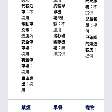
美元
託兒服
約翰韋
代客泊
務
：
不
恩機
車
：
不
提供
場/橙
適用
兒童餐
縣
：
不
電動車
單
：
提
適用
充電
：
供
洛杉磯
酒店內
已確認
國際機
安全停
的連通
場
：
無
車場
：
客房
：
法提供
適用
提供
有蓋停
車場
：
適用
自由進
出
：
適
用
禁煙
早餐
寵物