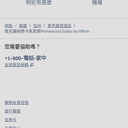
附近有甚麼
機場
地點
/
美國
/
加州
/
奧克森德酒店
/
奧克薩納德卡馬里奧Homewood Suites by Hilton
您需要協助嗎？
電話：
+1-800-電話-家中
,
打開新分頁
全球電話號碼
x
facebook
instagram
，
打開新分頁
，
打開新分頁
，
打開新分頁
寵物友善住宿
旅行靈感
信用卡