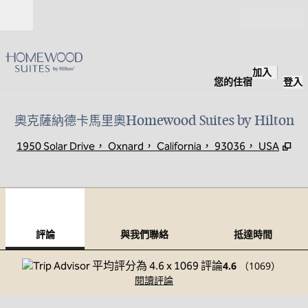
跳至內容
開啟
加入
您的住宿
登入
奧克薩納德卡馬里奧Homewood Suites by Hilton
,
打
1950 Solar Drive， Oxnard， California， 93036， USA
1
/
12
上一張圖片
下一
第 1 頁，共 12 頁
與我們聯絡
評論
與我們聯絡
抵達時間
4.6
（
1069
）
閱讀評論