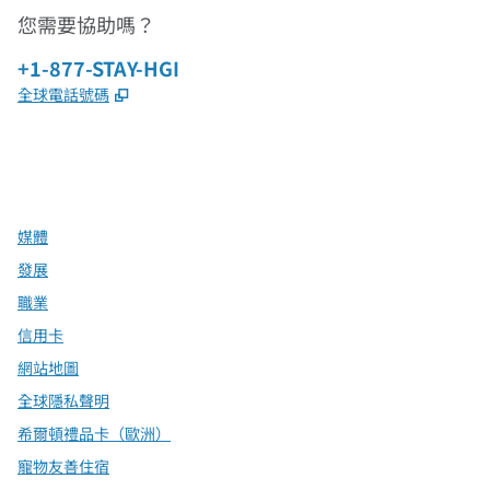
您需要協助嗎？
電話：
+1-877-STAY-HGI
,
打開新分頁
全球電話號碼
x
facebook
instagram
，
打開新分頁
，
打開新分頁
，
打開新分頁
媒體
發展
職業
信用卡
網站地圖
全球隱私聲明
希爾頓禮品卡（歐洲）
寵物友善住宿