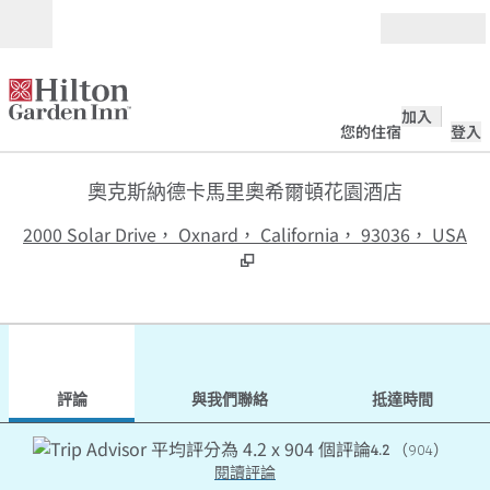
跳至內容
開啟
加入
您的住宿
登入
奧克斯納德卡馬里奧希爾頓花園酒店
,
2000 Solar Drive， Oxnard， California， 93036， USA
1
/
12
上一張圖片
下一
第 1 頁，共 12 頁
與我們聯絡
評論
與我們聯絡
抵達時間
4.2
（
904
）
閱讀評論