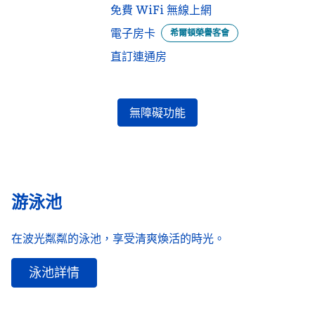
免費 WiFi 無線上網
電子房卡
希爾頓榮譽客會
直訂連通房
無障礙功能
游泳池
在波光粼粼的泳池，享受清爽煥活的時光。
泳池詳情