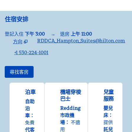
住宿安排
登記入住
下午 3:00
→
退房
上午 11:00
RDDCA_Hampton_Suites@hilton.com
方向
，
開啟新分頁
+1 530-224-1001
尋找客房
泊車
機場穿梭
兒童
巴士
服務
自助
Redding
嬰兒
泊
市政機
床
：
車
：
場
：
不適
提供
免費
用
託兒
代客