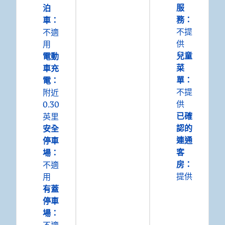
服
泊
務
：
車
：
不提
不適
供
用
兒童
電動
菜
車充
單
：
電
：
不提
附近
供
0.30
已確
英里
認的
安全
連通
停車
客
場
：
房
：
不適
提供
用
有蓋
停車
場
：