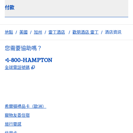
付款
地點
/
美國
/
加州
/
雷丁酒店
/
歡朋酒店 雷丁
/
酒店資訊
您需要協助嗎？
電話：
+1-800-HAMPTON
,
打開新分頁
全球電話號碼
facebook
x
instagram
，
打開新分頁
，
打開新分頁
，
打開新分頁
希爾頓禮品卡（歐洲）
寵物友善住宿
旅行靈感