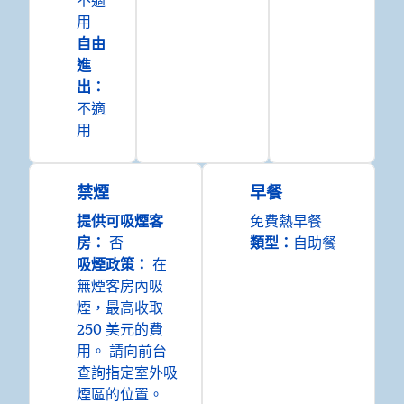
不適
用
自由
進
出
：
不適
用
禁煙
早餐
提供可吸煙客
免費熱早餐
房：
否
類型：
自助餐
吸煙政策：
在
無煙客房內吸
煙，最高收取
250 美元的費
用。 請向前台
查詢指定室外吸
煙區的位置。