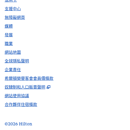
信用卡
支援中心
無障礙網頁
媒體
發展
職業
網站地圖
全球隱私聲明
企業責任
希爾頓榮譽客會會員價條款
,
打開新分頁
奴隸制和人口販賣聲明
網站使用協議
合作夥伴住宿條款
©
2026
Hilton