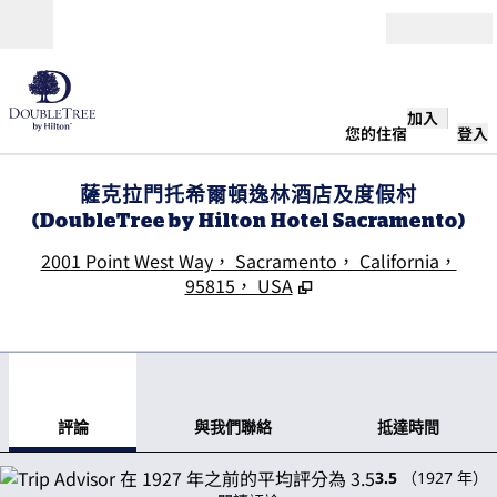
跳至內容
開啟
加入
您的住宿
登入
薩克拉門托希爾頓逸林酒店及度假村
(DoubleTree by Hilton Hotel Sacramento)
,
2001 Point West Way， Sacramento， California，
95815， USA
1
/
12
上一張圖片
下一
第 1 頁，共 12 頁
與我們聯絡
評論
與我們聯絡
抵達時間
3.5
（
1927
年）