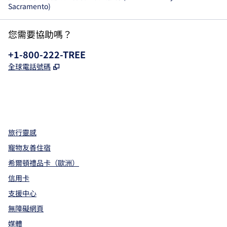
Sacramento)
您需要協助嗎？
電話：
+1-800-222-TREE
,
打開新分頁
全球電話號碼
x
facebook
instagram
，
打開新分頁
，
打開新分頁
，
打開新分頁
旅行靈感
寵物友善住宿
希爾頓禮品卡（歐洲）
信用卡
支援中心
無障礙網頁
媒體