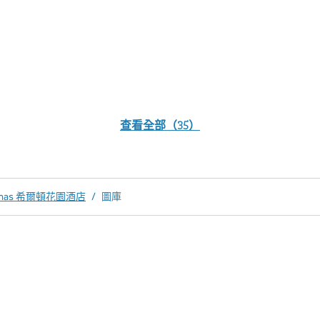
查看全部（35）
mas 希爾頓花園酒店
/
圖庫