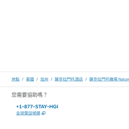
地點
/
美國
/
加州
/
薩克拉門托酒店
/
薩克拉門托機場 Nato
您需要協助嗎？
電話：
+1-877-STAY-HGI
,
打開新分頁
全球電話號碼