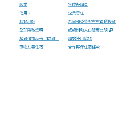
職業
無障礙網頁
信用卡
企業責任
網站地圖
希爾頓榮譽客會會員價條款
,
打開
全球隱私聲明
奴隸制和人口販賣聲明
希爾頓禮品卡（歐洲）
網站使用協議
寵物友善住宿
合作夥伴住宿條款