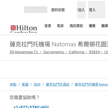
跳至內容
您的住宿
加入
登入
開啟選單
首頁
客房
酒店資訊
優惠
圖庫
薩克拉門托機場 Natomas 希爾頓花
20 Advantage Ct.， Sacramento， California， 95834， U
地點
/
美國
/
加州
/
薩克拉門托酒店
/
薩克拉門托機場 Nato
您需要協助嗎？
電話：
+1-877-STAY-HGI