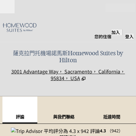
跳至內容
開啟
加入
您的住宿
登入
薩克拉門托機場諾馬斯Homewood Suites by
Hilton
,
3001 Advantage Way， Sacramento， California，
95834， USA
1
/
12
上一張圖片
下一
第 1 頁，共 12 頁
與我們聯絡
評論
與我們聯絡
抵達時間
4.3
（
942
）