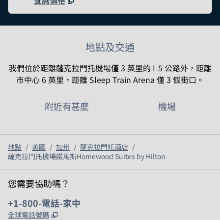
查詢價格
地點及交通
我們位於距離薩克拉門托機場僅 3 英里的 I-5 公路外，距離
市中心 6 英里，距離 Sleep Train Arena 僅 3 個街口。
附近有甚麼
機場
地點
/
美國
/
加州
/
薩克拉門托酒店
/
薩克拉門托機場諾馬斯Homewood Suites by Hilton
您需要協助嗎？
電話：
+1-800-電話-家中
,
打開新分頁
全球電話號碼