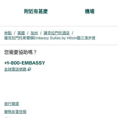
附近有甚麼
機場
地點
/
美國
/
加州
/
薩克拉門托酒店
/
薩克拉門托希爾頓Embassy Suites by Hilton臨江濱步道
您需要協助嗎？
電話：
+1-800-EMBASSY
,
打開新分頁
全球電話號碼
x
facebook
instagram
，
打開新分頁
，
打開新分頁
，
打開新分頁
旅行靈感
寵物友善住宿