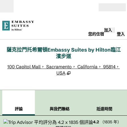
跳至內容
開啟
加入
您的住宿
登入
薩克拉門托希爾頓Embassy Suites by Hilton臨江
濱步道
,
100 Capitol Mall， Sacramento， California， 95814，
USA
1
/
10
上一張圖片
下一
第 1 頁，共 10 頁
與我們聯絡
評論
與我們聯絡
抵達時間
4.2
（
1835
年）