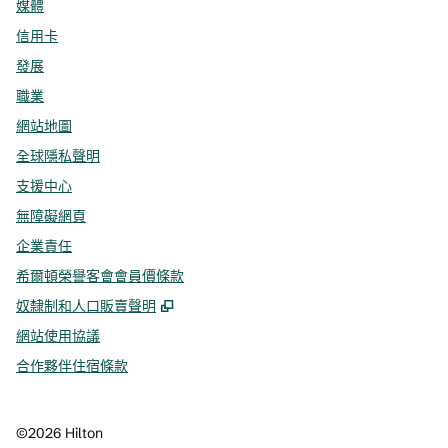
媒體
信用卡
發展
職業
網站地圖
全球隱私聲明
支援中心
無障礙網頁
企業責任
希爾頓榮譽客會會員價條款
,
打開新分頁
奴隸制和人口販賣聲明
網站使用協議
合作夥伴住宿條款
©
2026
Hilton