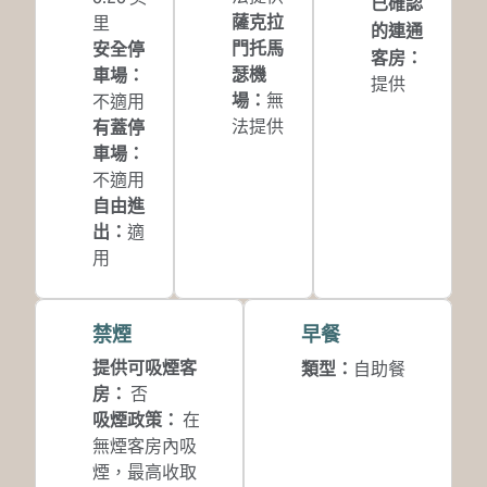
已確認
薩克拉
里
的連通
門托馬
安全停
客房
：
瑟機
車場
：
提供
場
：
無
不適用
法提供
有蓋停
車場
：
不適用
自由進
出
：
適
用
禁煙
早餐
提供可吸煙客
類型：
自助餐
房：
否
吸煙政策：
在
無煙客房內吸
煙，最高收取