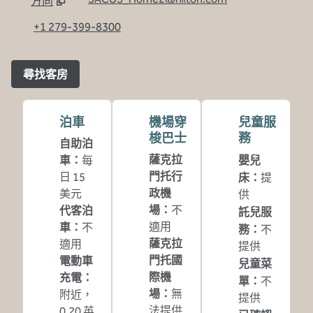
方向
，
開啟新分頁
+1 279-399-8300
尋找客房
泊車
機場穿
兒童服
梭巴士
務
自助泊
薩克拉
車
：
每
嬰兒
門托行
日 15
床
：
提
政機
美元
供
場
：
不
代客泊
託兒服
適用
車
：
不
務
：
不
薩克拉
適用
提供
門托國
電動車
兒童菜
際機
充電
：
單
：
不
場
：
無
附近，
提供
法提供
0.20 英