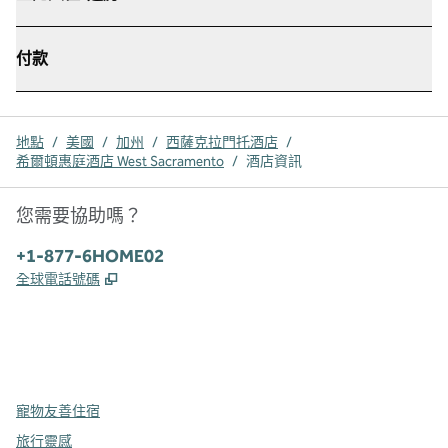
付款
地點
/
美國
/
加州
/
西薩克拉門托酒店
/
希爾頓惠庭酒店 West Sacramento
/
酒店資訊
您需要協助嗎？
電話：
+1-877-6HOME02
,
打開新分頁
全球電話號碼
x
facebook
instagram
，
打開新分頁
，
打開新分頁
，
打開新分頁
寵物友善住宿
旅行靈感