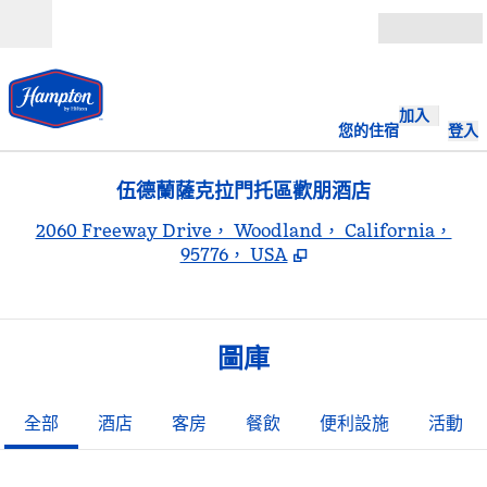
跳至內容
開啟
加入
您的住宿
登入
伍德蘭薩克拉門托區歡朋酒店
,
2060 Freeway Drive， Woodland， California，
95776， USA
圖庫
全部
酒店
客房
餐飲
便利設施
活動