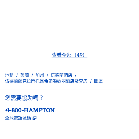
查看全部（49）
地點
/
美國
/
加州
/
伍德蘭酒店
/
伍德蘭薩克拉門托區希爾頓歡朋酒店及套房
/
圖庫
您需要協助嗎？
電話：
+1-800-HAMPTON
,
打開新分頁
全球電話號碼
facebook
x
instagram