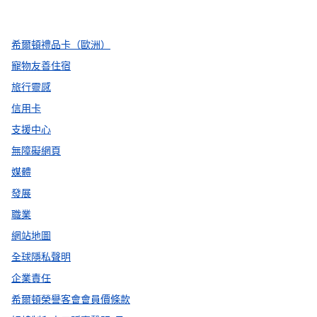
，
打開新分頁
，
打開新分頁
，
打開新分頁
希爾頓禮品卡（歐洲）
寵物友善住宿
旅行靈感
信用卡
支援中心
無障礙網頁
媒體
發展
職業
網站地圖
全球隱私聲明
企業責任
希爾頓榮譽客會會員價條款