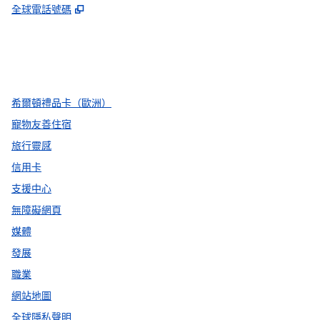
,
打開新分頁
全球電話號碼
facebook
x
instagram
，
打開新分頁
，
打開新分頁
，
打開新分頁
希爾頓禮品卡（歐洲）
寵物友善住宿
旅行靈感
信用卡
支援中心
無障礙網頁
媒體
發展
職業
網站地圖
全球隱私聲明