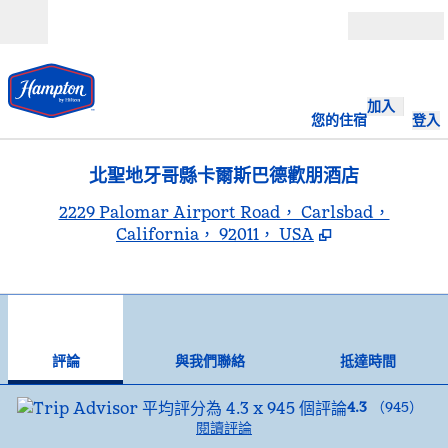
跳至內容
開啟
加入
您的住宿
登入
北聖地牙哥縣卡爾斯巴德歡朋酒店
,
2229 Palomar Airport Road， Carlsbad，
California， 92011， USA
1
/
12
上一張圖片
下一
第 1 頁，共 12 頁
與我們聯絡
評論
與我們聯絡
抵達時間
4.3
（
945
）
閱讀評論