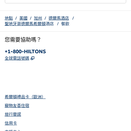
地點
/
美國
/
加州
/
德爾馬酒店
/
聖地牙哥德爾馬希爾頓
酒店
/
餐飲
您需要協助嗎？
電話：
+1-800-HILTONS
,
打開新分頁
全球電話號碼
x
facebook
instagram
youtube
pinterest
，
打開新分頁
，
打開新分頁
，
打開新分頁
，
打開新分頁
，
打開新分頁
希爾頓禮品卡（歐洲）
寵物友善住宿
旅行靈感
信用卡