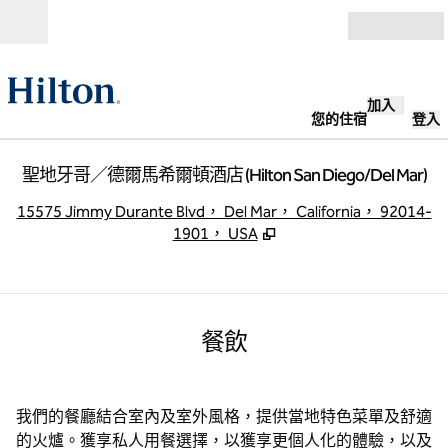
跳至內容
開啟
加入
您的住宿
登入
聖地牙哥／德爾馬希爾頓酒店 (Hilton San Diego/Del Mar)
,
15575 Jimmy Durante Blvd， Del Mar， California， 92014-
1901， USA
餐飲
我們的餐廳結合室內及室外風格，提供當地特色菜單及舒適
的火爐。獲享私人用餐選擇，以獲享更個人化的體驗，以及