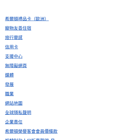
，
打開新分頁
，
打開新分頁
，
打開新分頁
希爾頓禮品卡（歐洲）
寵物友善住宿
旅行靈感
信用卡
支援中心
無障礙網頁
媒體
發展
職業
網站地圖
全球隱私聲明
企業責任
希爾頓榮譽客會會員價條款