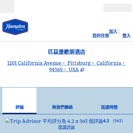
跳至內容
開啟
加入
您的住宿
登入
匹茲堡歡朋酒店
,
1201 California Avenue， Pittsburg， California，
94565， USA
1
/
12
上一張圖片
下一
第 1 頁，共 12 頁
與我們聯絡
評論
與我們聯絡
抵達時間
4.2
（
563
）
閱讀評論