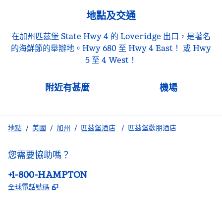
地點及交通
在加州匹茲堡 State Hwy 4 的 Loveridge 出口，是著名
的海鮮節的舉辦地。Hwy 680 至 Hwy 4 East！ 或 Hwy
5 至 4 West！
附近有甚麼
機場
地點
/
美國
/
加州
/
匹茲堡酒店
/
匹茲堡歡朋酒店
您需要協助嗎？
電話：
+1-800-HAMPTON
,
打開新分頁
全球電話號碼
facebook
x
instagram