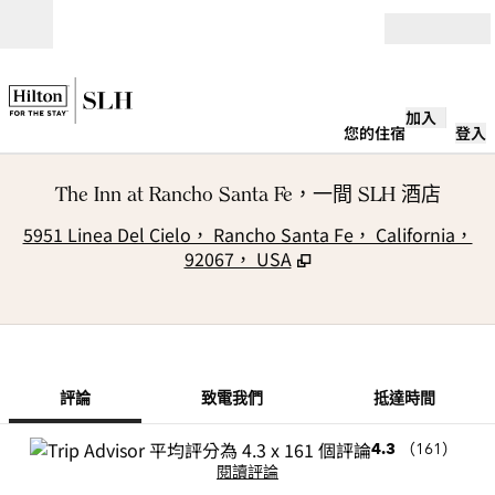
跳至內容
開啟
加入
您的住宿
登入
The Inn at Rancho Santa Fe，一間 SLH 酒店
,
5951 Linea Del Cielo， Rancho Santa Fe， California，
92067， USA
第 1 頁，共
1
/
12
上一張圖片
下一張圖片
致電我們
評論
致電我們
抵達時間
4.3
（
161
）
閱讀評論