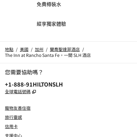
免費樽裝水
縱享獨家體驗
地點
/
美國
/
加州
/
蘭喬聖達菲酒店
/
The Inn at Rancho Santa Fe，一間 SLH 酒店
您需要協助嗎？
電話：
+1-888-91HILTONSLH
,
打開新分頁
全球電話號碼
寵物友善住宿
旅行靈感
信用卡
支援中心