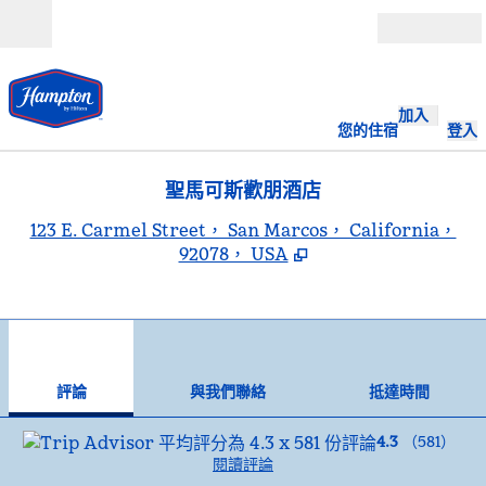
跳至內容
開啟
加入
您的住宿
登入
聖馬可斯歡朋酒店
,
123 E. Carmel Street， San Marcos， California，
92078， USA
1
/
12
上一張圖片
下一
第 1 頁，共 12 頁
與我們聯絡
評論
與我們聯絡
抵達時間
4.3
（
581
）
閱讀評論