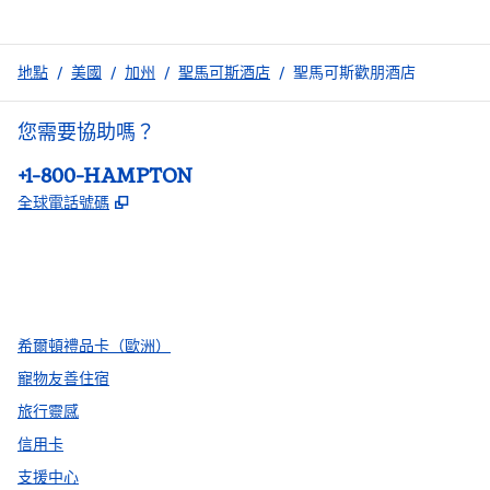
地點
/
美國
/
加州
/
聖馬可斯酒店
/
聖馬可斯歡朋酒店
您需要協助嗎？
電話：
+1-800-HAMPTON
,
打開新分頁
全球電話號碼
facebook
x
instagram
，
打開新分頁
，
打開新分頁
，
打開新分頁
希爾頓禮品卡（歐洲）
寵物友善住宿
旅行靈感
信用卡
支援中心