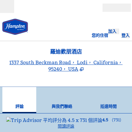
跳至內容
開啟
加入
您的住宿
登入
羅迪歡朋酒店
,
1337 South Beckman Road， Lodi， California，
95240， USA
1
/
12
上一張圖片
下一
第 1 頁，共 12 頁
與我們聯絡
評論
與我們聯絡
抵達時間
4.5
（
731
）
閱讀評論