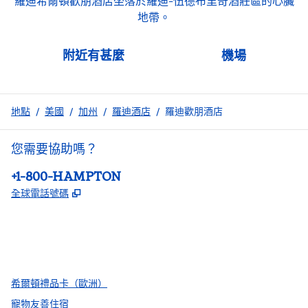
羅迪希爾頓歡朋酒店坐落於羅迪-伍德布里奇酒莊區的心臟
地帶。
附近有甚麼
機場
地點
/
美國
/
加州
/
羅迪酒店
/
羅迪歡朋酒店
您需要協助嗎？
電話：
+1-800-HAMPTON
,
打開新分頁
全球電話號碼
facebook
x
instagram
，
打開新分頁
，
打開新分頁
，
打開新分頁
希爾頓禮品卡（歐洲）
寵物友善住宿