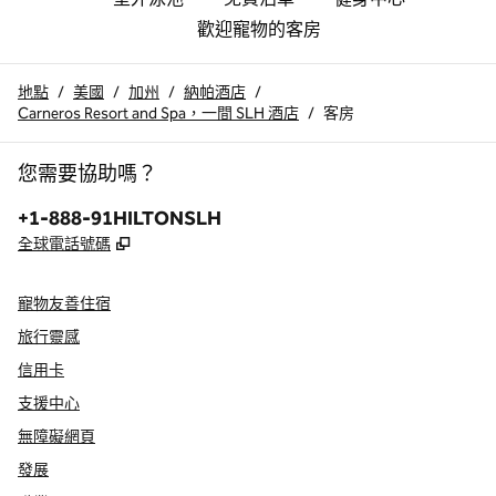
歡迎寵物的客房
地點
/
美國
/
加州
/
納帕酒店
/
Carneros Resort and Spa，一間 SLH 酒店
/
客房
您需要協助嗎？
電話：
+1-888-91HILTONSLH
,
打開新分頁
全球電話號碼
寵物友善住宿
旅行靈感
信用卡
支援中心
無障礙網頁
發展