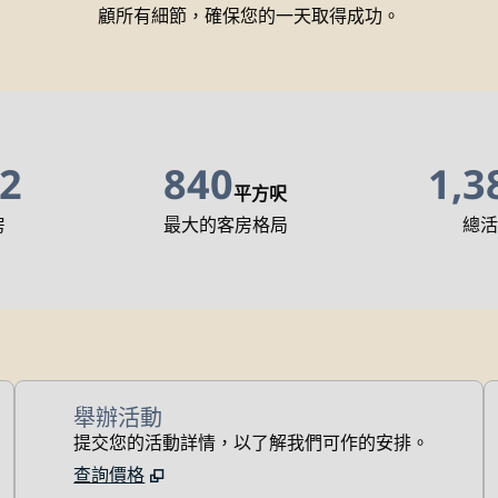
顧所有細節，確保您的一天取得成功。
2
840
1,3
平方呎
平方呎
平方呎
房
最大的客房格局
總
舉辦活動
提交您的活動詳情，以了解我們可作的安排。
查詢價格