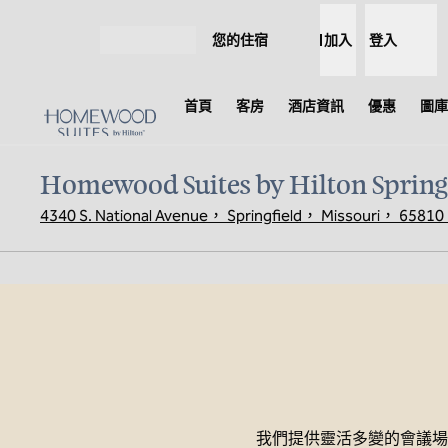
跳至內容
您的住宿
加入
登入
開啟選單
首頁
客房
酒店資訊
優惠
圖庫
Homewood Suites by Hilton Springf
4340 S. National Avenue， Springfield， Missouri， 6581
上一張圖片
第 1 頁，共 3 頁
我們提供靈活多變的會議場