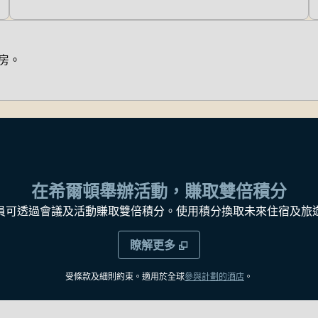
房。
在希爾頓舉辦活動，賺取雙倍積分
員可透過會議及活動賺取雙倍積分。使用積分換取未來住宿及旅
瞭解更多
，
打開新分頁
受條款及細則約束。適用於全球
參與計劃的酒店
。