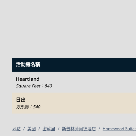
活動房名稱
Heartland
Square Feet
：
840
日出
方形腳
：
540
地點
/
美國
/
密蘇里
/
斯普林菲爾德酒店
/
Homewood Suites b