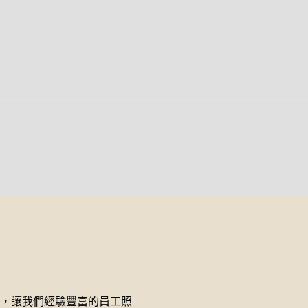
1
/
3
下一張圖
，讓我們經驗豐富的員工照