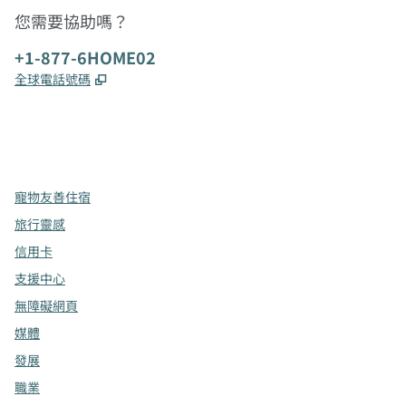
您需要協助嗎？
電話：
+1-877-6HOME02
,
打開新分頁
全球電話號碼
x
facebook
instagram
，
打開新分頁
，
打開新分頁
，
打開新分頁
寵物友善住宿
旅行靈感
信用卡
支援中心
無障礙網頁
媒體
發展
職業