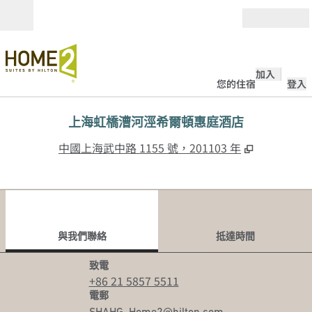
跳至內容
開啟
加入
您的住宿
登入
上海虹橋漕河涇希爾頓惠庭酒店
,
打開新分
中國上海武中路 1155 號，201103 年
1
/
12
上一張圖片
下一
第 1 頁，共 12 頁
與我們聯絡
與我們聯絡
抵達時間
致電
致電
+86 21 5857 5511
電郵
電郵
SHAHG_Home2
@hilton.com