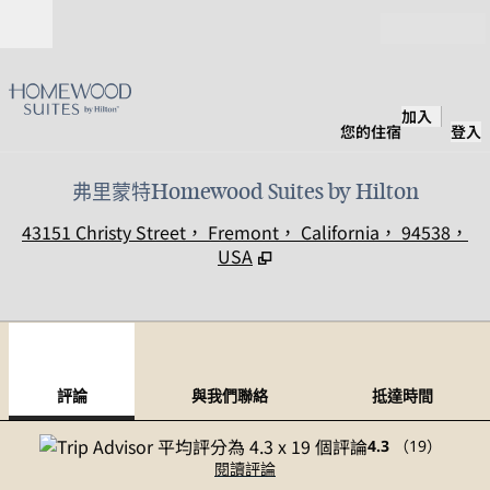
跳至內容
開啟
加入
您的住宿
登入
弗里蒙特Homewood Suites by Hilton
,
43151 Christy Street， Fremont， California， 94538，
USA
1
/
12
上一張圖片
下一
第 1 頁，共 12 頁
與我們聯絡
評論
與我們聯絡
抵達時間
4.3
（
19
）
閱讀評論