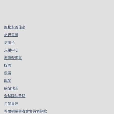
x
facebook
instagram
，
打開新分頁
，
打開新分頁
，
打開新分頁
寵物友善住宿
旅行靈感
信用卡
支援中心
無障礙網頁
媒體
發展
職業
網站地圖
全球隱私聲明
企業責任
希爾頓榮譽客會會員價條款