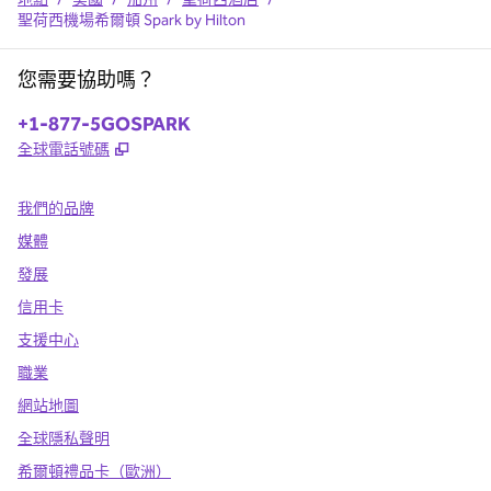
聖荷西機場希爾頓 Spark by Hilton
您需要協助嗎？
電話：
+1-877-5GOSPARK
,
打開新分頁
全球電話號碼
我們的品牌
媒體
發展
信用卡
支援中心
職業
網站地圖
全球隱私聲明
希爾頓禮品卡（歐洲）