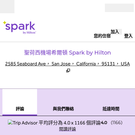
跳至內容
開啟
加入
您的住宿
登入
聖荷西機場希爾頓 Spark by Hilton
,
2585 Seaboard Ave， San Jose， California， 95131， USA
1
/
12
上一張圖片
下一
第 1 頁，共 12 頁
與我們聯絡
評論
與我們聯絡
抵達時間
4.0
（
1166
）
閱讀評論