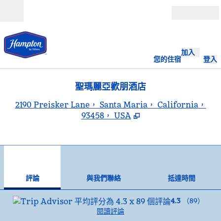
跳至內容
開啟
加入
您的住宿
登入
聖瑪麗亞歡朋酒店
,
2190 Preisker Lane， Santa Maria， California，
93458， USA
1
/
12
上一張圖片
下一
第 1 頁，共 12 頁
與我們聯絡
評論
與我們聯絡
抵達時間
4.3
（
89
）
閱讀評論