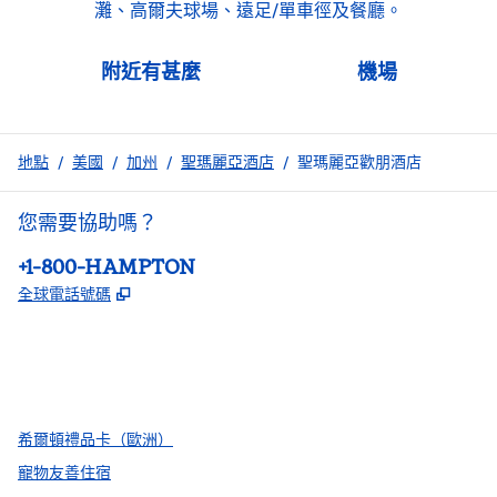
灘、高爾夫球場、遠足/單車徑及餐廳。
附近有甚麼
機場
地點
/
美國
/
加州
/
聖瑪麗亞酒店
/
聖瑪麗亞歡朋酒店
您需要協助嗎？
電話：
+1-800-HAMPTON
,
打開新分頁
全球電話號碼
facebook
x
instagram
，
打開新分頁
，
打開新分頁
，
打開新分頁
希爾頓禮品卡（歐洲）
寵物友善住宿