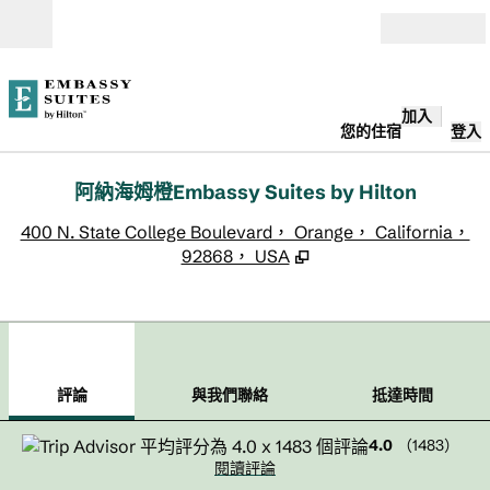
跳至內容
開啟
加入
您的住宿
登入
阿納海姆橙Embassy Suites by Hilton
,
400 N. State College Boulevard， Orange， California，
92868， USA
1
/
12
上一張圖片
下一
第 1 頁，共 12 頁
與我們聯絡
評論
與我們聯絡
抵達時間
4.0
（
1483
）
閱讀評論