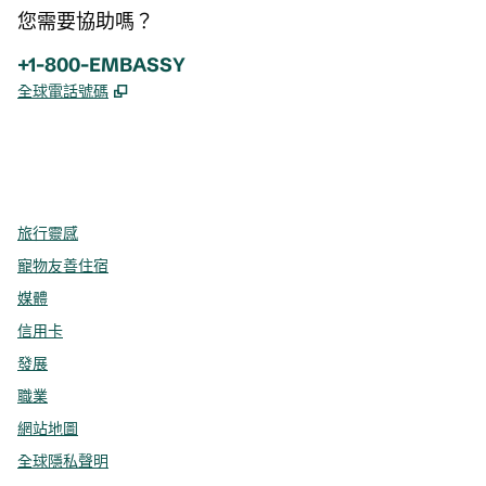
您需要協助嗎？
電話：
+1-800-EMBASSY
,
打開新分頁
全球電話號碼
x
facebook
instagram
，
打開新分頁
，
打開新分頁
，
打開新分頁
旅行靈感
寵物友善住宿
媒體
信用卡
發展
職業
網站地圖
全球隱私聲明