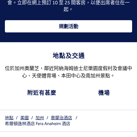
會。立即在網上預訂 10 至 25 間客房，以便出席者住在一
起。
規劃活動
地點及交通
位於加州奧蘭芝，鄰近阿納海姆迪士尼樂園度假村及會議中
心、天使體育場、本田中心及南加州景點。
附近有甚麼
機場
地點
/
美國
/
加州
/
奧蘭治酒店
/
希爾頓逸林酒店 Fera Anaheim 酒店