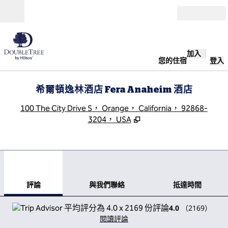
跳至內容
開啟
加入
您的住宿
登入
希爾頓逸林酒店 Fera Anaheim 酒店
,
100 The City Drive S， Orange， California， 92868-
3204， USA
1
/
12
上一張圖片
下一
第 1 頁，共 12 頁
與我們聯絡
評論
與我們聯絡
抵達時間
4.0
（
2169
）
閱讀評論