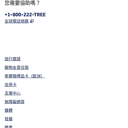
您需要協助嗎？
電話：
+1-800-222-TREE
,
打開新分頁
全球電話號碼
x
facebook
instagram
，
打開新分頁
，
打開新分頁
，
打開新分頁
旅行靈感
寵物友善住宿
希爾頓禮品卡（歐洲）
信用卡
支援中心
無障礙網頁
媒體
發展
職業