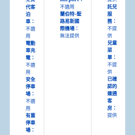
不適用
託兒
代客
蘭伯特-聖
服
泊
路易斯國
務
：
車
：
際機場
：
不提
不適
無法提供
供
用
兒童
電動
菜
車充
單
：
電
：
不提
不適
供
用
已確
安全
認的
停車
連通
場
：
客
不適
房
：
用
提供
有蓋
停車
場
：