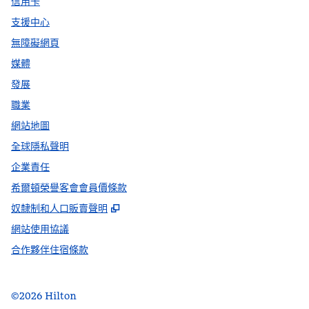
信用卡
支援中心
無障礙網頁
媒體
發展
職業
網站地圖
全球隱私聲明
企業責任
希爾頓榮譽客會會員價條款
,
打開新分頁
奴隸制和人口販賣聲明
網站使用協議
合作夥伴住宿條款
©
2026
Hilton