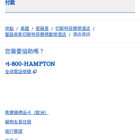
付款
地點
/
美國
/
密蘇里
/
切斯特菲爾德酒店
/
聖路易斯切斯特菲爾德歡朋酒店
/
酒店資訊
您需要協助嗎？
電話：
+1-800-HAMPTON
,
打開新分頁
全球電話號碼
facebook
x
instagram
，
打開新分頁
，
打開新分頁
，
打開新分頁
希爾頓禮品卡（歐洲）
寵物友善住宿
旅行靈感