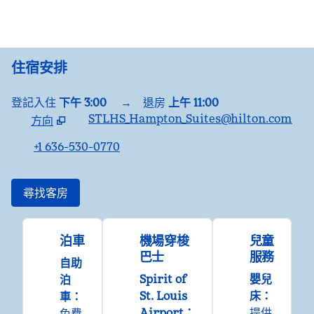
住宿安排
登記入住
下午 3:00
→
退房
上午 11:00
STLHS_Hampton_Suites@hilton.com
方向
，
開啟新分頁
+1 636-530-0770
尋找客房
泊車
機場穿梭
兒童
巴士
服務
自助
Spirit of
嬰兒
泊
St. Louis
床
：
車
：
Airport
：
提供
免費