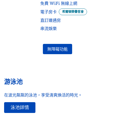
免費 WiFi 無線上網
電子房卡
希爾頓榮譽客會
直訂連通房
串流娛樂
無障礙功能
游泳池
在波光粼粼的泳池，享受清爽煥活的時光。
泳池詳情