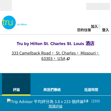
跳至內容
開啟
加入
您的住宿
登入
Tru by Hilton St. Charles St. Louis 酒店
,
333 Camelback Road， St. Charles， Missouri，
63303， USA
1
/
10
上一張圖片
下一
第 1 頁，共 10 頁
與我們聯絡
評論
與我們聯絡
抵達時間
3.8
（
233
）
閱讀評論