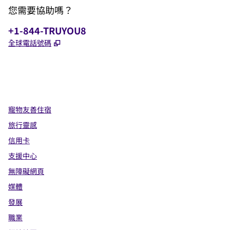
您需要協助嗎？
電話：
+1-844-TRUYOU8
,
打開新分頁
全球電話號碼
x
facebook
instagram
，
打開新分頁
，
打開新分頁
，
打開新分頁
寵物友善住宿
旅行靈感
信用卡
支援中心
無障礙網頁
媒體
發展
職業