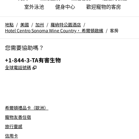
室外泳池
健身中心
歡迎寵物的客房
地點
/
美國
/
加州
/
羅納特公園酒店
/
Hotel Centro Sonoma Wine Country， 希爾頓啟繽
/
客房
您需要協助嗎？
電話：
+1-844-3-TA有害生物
,
打開新分頁
全球電話號碼
x
facebook
instagram
，
打開新分頁
，
打開新分頁
，
打開新分頁
希爾頓禮品卡（歐洲）
寵物友善住宿
旅行靈感
信用卡