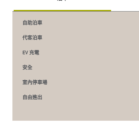
自助泊車
代客泊車
EV 充電
安全
室內停車場
自由進出