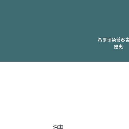
希爾頓榮譽客
優惠
泊車