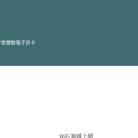
客會體驗
電子房卡
WiFi 無線上網