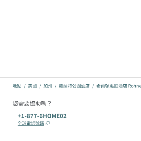
地點
/
美國
/
加州
/
羅納特公園酒店
/
希爾頓惠庭酒店 Rohnert 
您需要協助嗎？
電話：
+1-877-6HOME02
,
打開新分頁
全球電話號碼
x
facebook
instagram