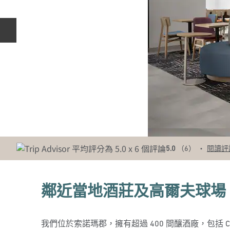
上一張投影片
•
5.0
（
6
）
閱讀評
鄰近當地酒莊及高爾夫球場
我們位於索諾瑪郡，擁有超過 400 間釀酒廠，包括 Catt