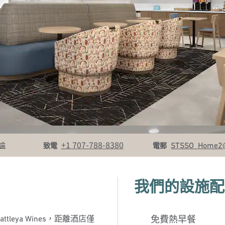
致電
電郵
+1 707-788-8380
STSSO_Home2
論
致電
電郵
我們的設施配
leya Wines，距離酒店僅
免費熱早餐