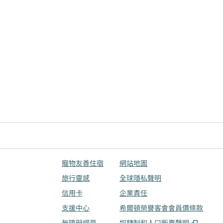
寵物友善住宿
網站地圖
旅行靈感
全球隱私聲明
信用卡
企業責任
支援中心
希爾頓榮譽客會會員價條款
,
打開
無障礙網頁
奴隸制和人口販賣聲明