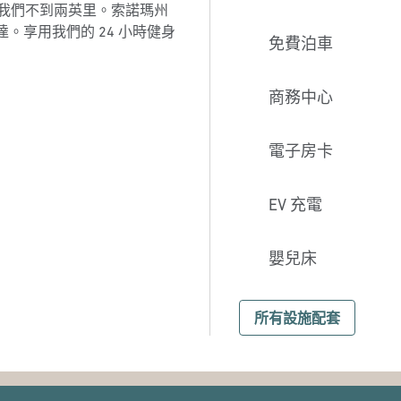
sino 距離我們不到兩英里。索諾瑪州
。享用我們的 24 小時健身
免費泊車
商務中心
電子房卡
EV 充電
嬰兒床
所有設施配套