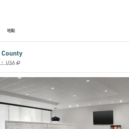
地點
County
,
打開新分頁
8， USA