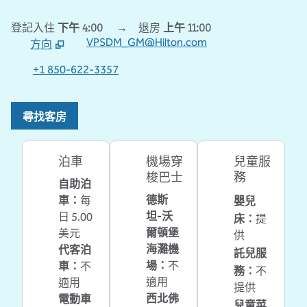
登記入住
下午 4:00
→
退房
上午 11:00
VPSDM_GM@Hilton.com
方向
，
開啟新分頁
+1 850-622-3357
尋找客房
泊車
機場穿
兒童服
梭巴士
務
自助泊
嬰兒
德斯
車
：
每
坦-沃
床
：
日 5.00
提
爾頓堡
美元
供
海灘機
代客泊
託兒服
場
：
不
車
：
不
務
：
不
適用
適用
提供
西北佛
電動車
兒童菜