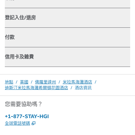
登記入住/退房
付款
信用卡及雜費
地點
/
美國
/
佛羅里達州
/
米拉馬海灘酒店
/
迪斯汀米拉馬海灘希爾頓花園酒店
/
酒店資訊
您需要協助嗎？
電話：
+1-877-STAY-HGI
,
打開新分頁
全球電話號碼