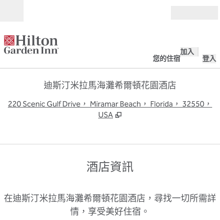
跳至內容
開啟
加入
您的住宿
登入
迪斯汀米拉馬海灘希爾頓花園酒店
,
220 Scenic Gulf Drive， Miramar Beach， Florida， 32550，
USA
酒店資訊
在迪斯汀米拉馬海灘希爾頓花園酒店，尋找一切所需詳
情，享受美好住宿。