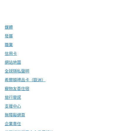
x
facebook
instagram
，
打開新分頁
，
打開新分頁
，
打開新分頁
媒體
發展
職業
信用卡
網站地圖
全球隱私聲明
希爾頓禮品卡（歐洲）
寵物友善住宿
旅行靈感
支援中心
無障礙網頁
企業責任