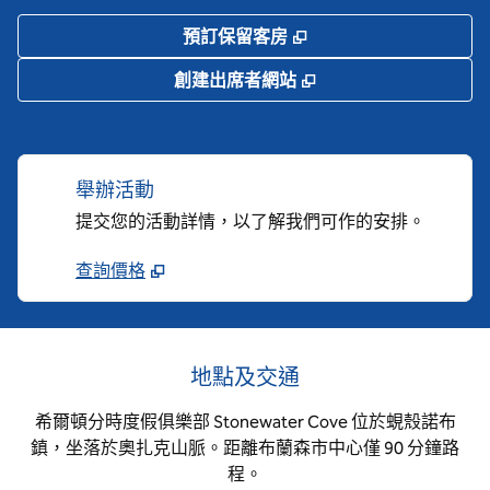
,
打開新分頁
預訂保留客房
,
打開新分頁
創建出席者網站
舉辦活動
提交您的活動詳情，以了解我們可作的安排。
查詢價格
地點及交通
希爾頓分時度假俱樂部 Stonewater Cove 位於蜆殼諾布
鎮，坐落於奧扎克山脈。距離布蘭森市中心僅 90 分鐘路
程。