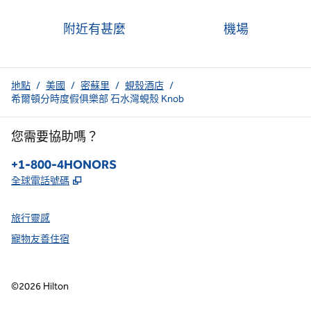
附近有甚麼
機場
地點
/
美國
/
密蘇里
/
蜆殼酒店
/
希爾頓分時度假俱樂部 石水灣蜆殼 Knob
您需要協助嗎？
電話：
+1-800-4HONORS
,
打開新分頁
全球電話號碼
旅行靈感
寵物友善住宿
©
2026
Hilton