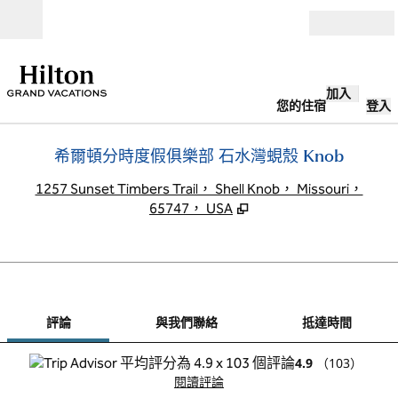
跳至內容
開啟
加入
您的住宿
登入
希爾頓分時度假俱樂部 石水灣蜆殼 Knob
,
1257 Sunset Timbers Trail， Shell Knob， Missouri，
65747， USA
1
/
12
上一張圖片
下一
第 1 頁，共 12 頁
與我們聯絡
評論
與我們聯絡
抵達時間
4.9
（
103
）
閱讀評論