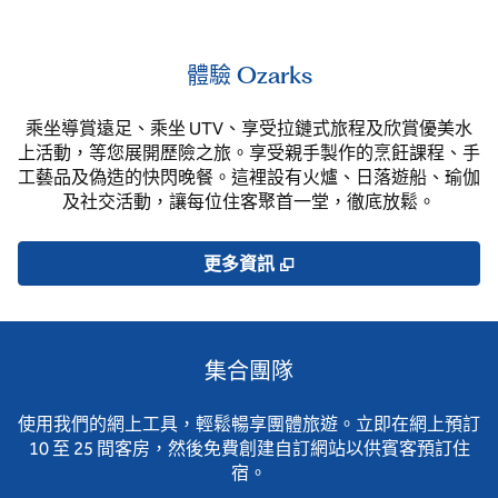
體驗 Ozarks
乘坐導賞遠足、乘坐 UTV、享受拉鏈式旅程及欣賞優美水
上活動，等您展開歷險之旅。享受親手製作的烹飪課程、手
工藝品及偽造的快閃晚餐。這裡設有火爐、日落遊船、瑜伽
及社交活動，讓每位住客聚首一堂，徹底放鬆。
,
打開新分頁
更多資訊
集合團隊
使用我們的網上工具，輕鬆暢享團體旅遊。立即在網上預訂
10 至 25 間客房，然後免費創建自訂網站以供賓客預訂住
宿。