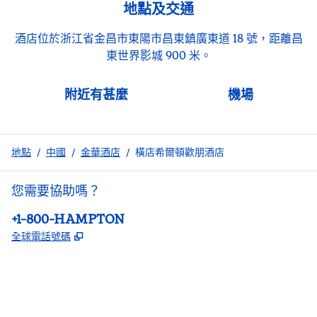
地點及交通
酒店位於浙江省金昌市東陽市昌東鎮廣東道 18 號，距離昌
東世界影城 900 米。
附近有甚麼
機場
地點
/
中國
/
金華酒店
/
橫店希爾頓歡朋酒店
您需要協助嗎？
電話：
+1-800-HAMPTON
,
打開新分頁
全球電話號碼
facebook
x
instagram
，
打開新分頁
，
打開新分頁
，
打開新分頁