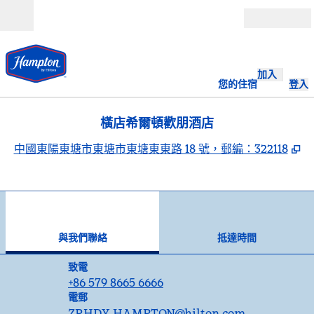
跳至內容
開啟
加入
您的住宿
登入
橫店希爾頓歡朋酒店
,
中國東陽東塘市東塘市東塘東東路 18 號，郵編：322118
1
/
12
上一張圖片
下一
第 1 頁，共 12 頁
與我們聯絡
與我們聯絡
抵達時間
致電
致電
+86 579 8665 6666
Email
電郵
ZRHDY_HAMPTON
@hilton.com