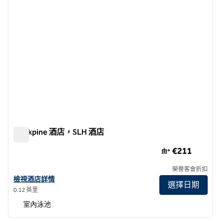
Blackpine 酒店，SLH 酒店
Blackpine 酒店，SLH 酒店
€211
由*
榮譽客會折扣
查看SLH酒店 The Blackpine Hotel 的酒店詳情
檢視酒店詳情
選擇日期
0.12 英里
室內泳池