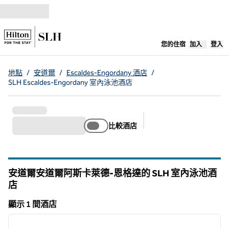
跳至內容
，
開啟新分
您的住宿
加入
登入
地點
/
安道爾
/
Escaldes-Engordany 酒店
/
SLH Escaldes-Engordany 室內泳池酒店
比較酒店
建議的篩選條件
安道爾安道爾阿斯卡萊德-恩格達的 SLH 室內泳池酒
店
顯示 1 間酒店
1
/
3
顯示 1 間酒店
上一張圖片
下一張
第 1 頁，共 3 頁