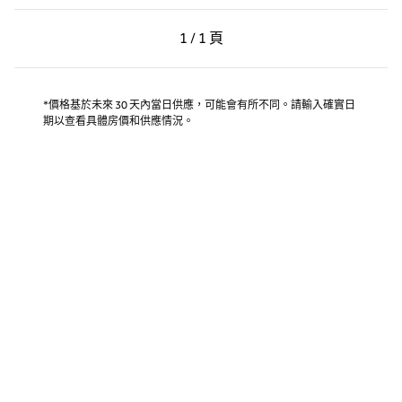
上一頁，第 1 頁，共 1 頁
下一頁，第 1 頁，共 1 
1 / 1 頁
第 1 頁（共 1 頁）
*價格基於未來 30 天內當日供應，可能會有所不同。請輸入確實日
期以查看具體房價和供應情況。