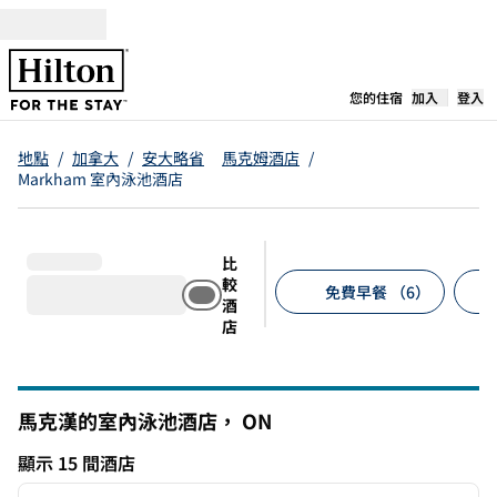
跳至內容
，
開啟新分
您的住宿
加入
登入
地點
/
加拿大
/
安大略省
馬克姆酒店
/
Markham 室內泳池酒店
比
較
免費早餐 （6）
酒
店
建議的篩選條件
馬克漢的室內泳池酒店，
ON
安大略湖
顯示 15 間酒店
1
/
12
顯示 15 間酒店
上一張圖片
下一張
第 1 頁，共 12 頁