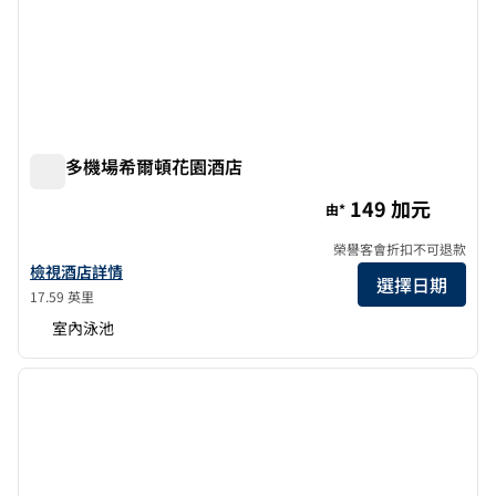
多倫多機場希爾頓花園酒店
多倫多機場希爾頓花園酒店
149 加元
由*
榮譽客會折扣不可退款
查看多倫多機場希爾頓花園酒店詳情
檢視酒店詳情
選擇日期
17.59 英里
室內泳池
1
/
11
上一張圖片
下一張
第 1 頁，共 11 頁