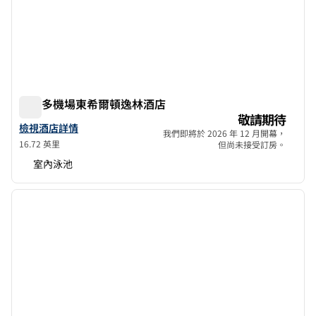
多倫多機場東希爾頓逸林酒店
多倫多機場東希爾頓逸林酒店
敬請期待
查看多倫多機場東希爾頓逸林酒店詳情
檢視酒店詳情
我們即將於 2026 年 12 月開幕，
16.72 英里
但尚未接受訂房。
室內泳池
1
/
12
上一張圖片
下一張
第 1 頁，共 12 頁