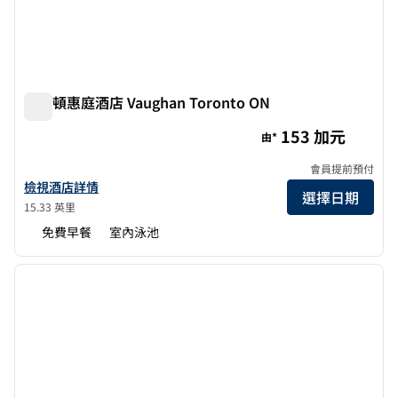
希爾頓惠庭酒店 Vaughan Toronto ON
希爾頓惠庭酒店 Vaughan Toronto ON
153 加元
由*
會員提前預付
查看多倫多沃恩希爾頓惠庭酒店詳情
檢視酒店詳情
選擇日期
15.33 英里
免費早餐
室內泳池
1
/
12
上一張圖片
下一張
第 1 頁，共 12 頁