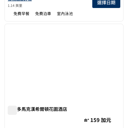
選擇日期
1.14 英里
免費早餐
免費泊車
室內泳池
1
/
12
上一張圖片
下一張
第 1 頁，共 12 頁
多倫多馬克漢希爾頓花園酒店
多倫多馬克漢希爾頓花園酒店
159 加元
由*