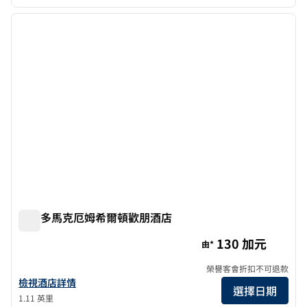
1
/
12
上一張圖片
下一張
第 1 頁，共 12 頁
多倫多馬克厄姆希爾頓歡朋酒店
多倫多馬克厄姆希爾頓歡朋酒店
130 加元
由*
榮譽客會折扣不可退款
查看多倫多馬克漢希爾頓歡朋酒店詳情
檢視酒店詳情
選擇日期
1.11 英里