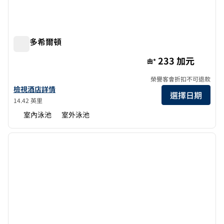
多倫多希爾頓
多倫多希爾頓
233 加元
由*
榮譽客會折扣不可退款
查看多倫多希爾頓酒店詳情
檢視酒店詳情
選擇日期
14.42 英里
室內泳池
室外泳池
1
/
12
上一張圖片
下一張
第 1 頁，共 12 頁