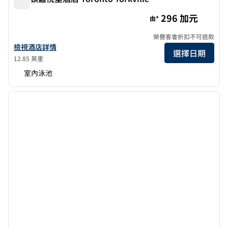
希爾頓嘉悅里酒店 Toronto Yorkville
296 加元
由*
榮譽客會折扣不可退款
查看多倫多約克維爾希爾頓嘉悅里酒店詳情
檢視酒店詳情
選擇日期
12.85 英里
室內泳池
1
/
12
上一張圖片
下一張
第 1 頁，共 12 頁