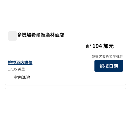
多倫多機場希爾頓逸林酒店
多倫多機場希爾頓逸林酒店
194 加元
由*
榮譽客會折扣半彈性
查看多倫多機場希爾頓逸林酒店詳情
檢視酒店詳情
選擇日期
17.35 英里
室內泳池
1
/
12
上一張圖片
下一張
第 1 頁，共 12 頁