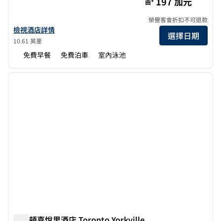
197 加元
由*
榮譽客會折扣不可退款
查看多倫多沃恩Homewood Suites by Hilton詳情
檢視酒店詳情
選擇日期
10.61 英里
免費早餐
免費泊車
室內泳池
1
/
12
上一張圖片
下一張
第 1 頁，共 12 頁
希爾頓嘉悅里酒店 Toronto Yorkville