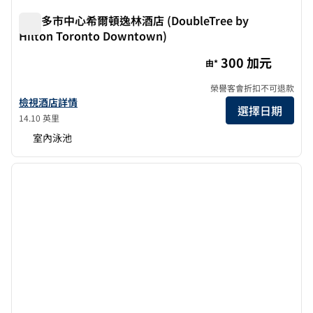
多倫多市中心希爾頓逸林酒店 (DoubleTree by
Hilton Toronto Downtown)
多倫多市中心希爾頓逸林酒店 (DoubleTree by Hilton Toron
300 加元
由*
榮譽客會折扣不可退款
查看多倫多市中心希爾頓逸林酒店詳情
檢視酒店詳情
選擇日期
14.10 英里
室內泳池
1
/
12
上一張圖片
下一張
第 1 頁，共 12 頁