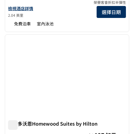
榮譽客會折扣半彈性
查看多倫多/馬克漢希爾頓花園酒店詳情
檢視酒店詳情
選擇日期
2.04 英里
免費泊車
室內泳池
1
/
12
上一張圖片
下一張
第 1 頁，共 12 頁
多倫多沃恩Homewood Suites by Hilton
多倫多沃恩Homewood Suites by Hilton