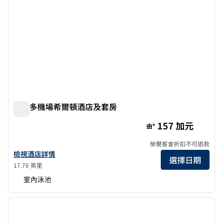
多倫多機場希爾頓酒店及套房
多倫多機場希爾頓酒店及套房
157 加元
由*
榮譽客會折扣不可退款
查看多倫多機場希爾頓酒店詳情
檢視酒店詳情
選擇日期
17.76 英里
室內泳池
1
/
12
上一張圖片
下一張
第 1 頁，共 12 頁