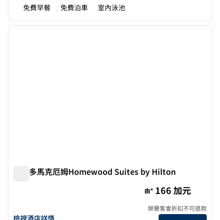
免費早餐
免費泊車
室內泳池
1
/
12
上一張圖片
下一張
第 1 頁，共 12 頁
多倫多馬克厄姆Homewood Suites by Hilton
多倫多馬克厄姆Homewood Suites by Hilton
166 加元
由*
榮譽客會折扣不可退款
查看多倫多馬克漢Homewood Suites by Hilton詳情
檢視酒店詳情