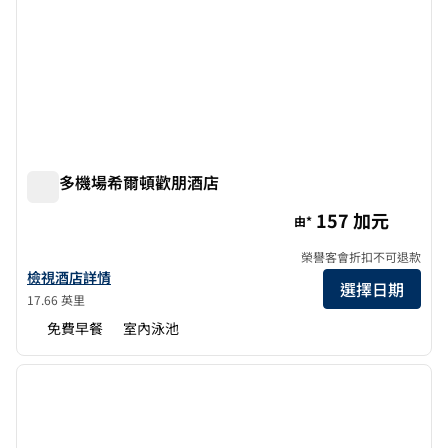
多倫多機場希爾頓歡朋酒店
多倫多機場希爾頓歡朋酒店
157 加元
由*
榮譽客會折扣不可退款
查看多倫多機場希爾頓歡朋酒店詳情
檢視酒店詳情
選擇日期
17.66 英里
免費早餐
室內泳池
1
/
12
上一張圖片
下一張
第 1 頁，共 12 頁