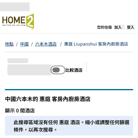
跳至內容
，
開啟新分
您的住宿
加入
登入
地點
/
中國
/
六本木酒店
/
惠庭 Liupanshui 客房內廚房酒店
比較酒店
建議的篩選條件
中國六本木的 惠庭 客房內廚房酒店
顯示 0 間酒店
我們無法在此區域為您找到任何酒店。調整篩選條件或嘗試縮
此搜尋區域沒有任何 惠庭 酒店。縮小或調整任何篩選
條件，以再次搜尋。