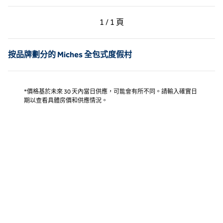
上一頁，第 1 頁，共 1 頁
下一頁，第 1 頁，共 1 
1 / 1 頁
第 1 頁（共 1 頁）
按品牌劃分的 Miches 全包式度假村
*價格基於未來 30 天內當日供應，可能會有所不同。請輸入確實日
期以查看具體房價和供應情況。