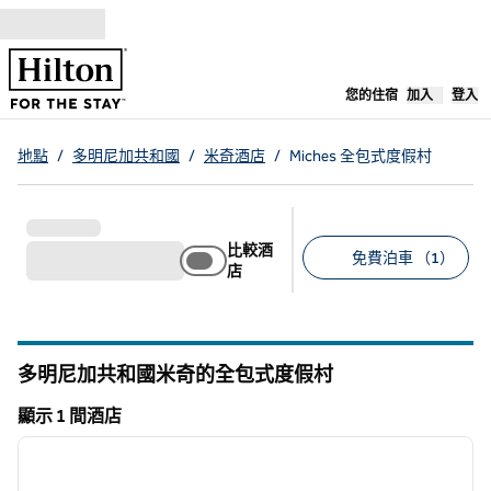
跳至內容
，
開啟新分
您的住宿
加入
登入
地點
/
多明尼加共和國
/
米奇酒店
/
Miches 全包式度假村
比較酒
免費泊車 （1）
店
建議的篩選條件
多明尼加共和國米奇的全包式度假村
顯示 1 間酒店
1
/
12
顯示 1 間酒店
上一張圖片
下一張
第 1 頁，共 12 頁