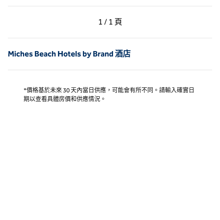
上一頁，第 1 頁，共 1 頁
下一頁，第 1 頁，共 1 
1 / 1 頁
第 1 頁（共 1 頁）
Miches Beach Hotels by Brand 酒店
*價格基於未來 30 天內當日供應，可能會有所不同。請輸入確實日
期以查看具體房價和供應情況。