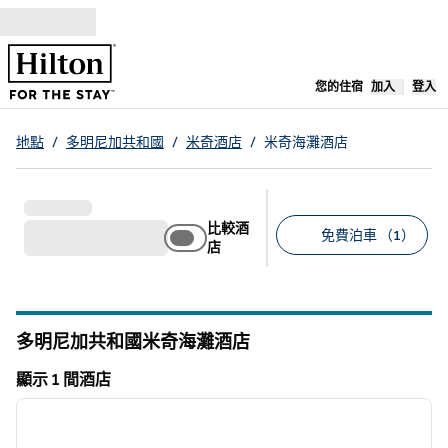
跳至內容
，
開啟新分
您的住宿
加入
登入
地點
/
多明尼加共和國
/
米奇酒店
/
米奇海灘酒店
比較酒
免費泊車 （1）
店
建議的篩選條件
多明尼加共和國米奇海灘酒店
顯示 1 間酒店
1
/
12
顯示 1 間酒店
上一張圖片
下一張
第 1 頁，共 12 頁