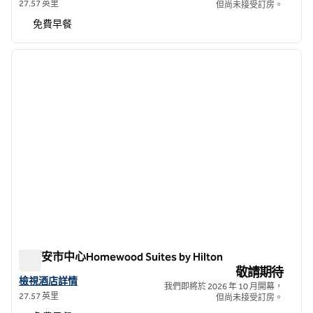
27.57 英里
但尚未接受訂房。
免費早餐
1
/
12
上一張圖片
下一張
第 1 頁，共 12 頁
聖胡安市中心Homewood Suites by Hilton
聖胡安市中心Homewood Suites by Hilton
敬請期待
查看聖胡安市中心Homewood Suites by Hilton詳情
檢視酒店詳情
我們即將於 2026 年 10 月開幕，
27.57 英里
但尚未接受訂房。