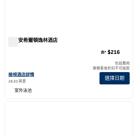
聖胡安希爾頓逸林酒店
聖胡安希爾頓逸林酒店
$216
由*
包括費用
榮譽客會折扣不可退款
查看聖胡安希爾頓逸林酒店詳情
檢視酒店詳情
選擇日期
28.93 英里
室外泳池
1
/
11
上一張圖片
下一張
第 1 頁，共 11 頁