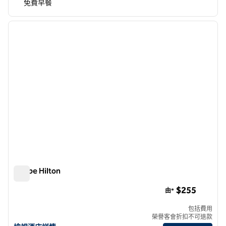
免費早餐
1
/
12
上一張圖片
下一張
第 1 頁，共 12 頁
Caribe Hilton
Caribe Hilton
$255
由*
包括費用
榮譽客會折扣不可退款