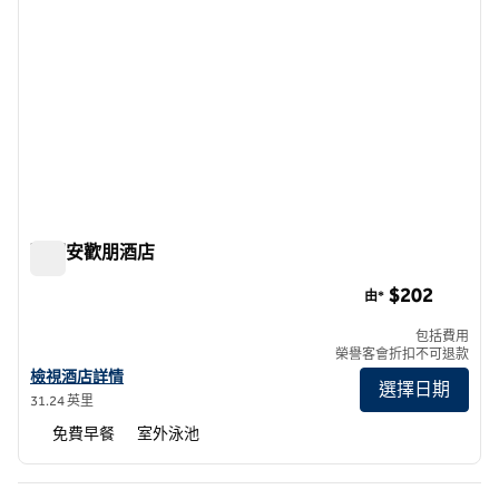
聖胡安歡朋酒店
聖胡安歡朋酒店
$202
由*
包括費用
榮譽客會折扣不可退款
查看聖胡安希爾頓歡朋酒店詳情
檢視酒店詳情
選擇日期
31.24 英里
免費早餐
室外泳池