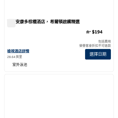
聖胡安康多棕櫚酒店， 希爾頓啟繽精選
聖胡安康多棕櫚酒店， 希爾頓啟繽精選
$194
由*
包括費用
榮譽客會折扣不可退款
查看希爾頓啟繽精選 聖胡安康多棕櫚酒店詳情
檢視酒店詳情
選擇日期
28.64 英里
室外泳池
1
/
12
上一張圖片
下一張
第 1 頁，共 12 頁