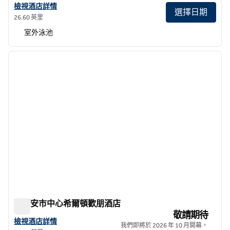
查看希爾頓格芮精選精選酒店聖胡安帕拉西奧省的酒店詳情
檢視酒店詳情
選擇日期
26.60 英里
室外泳池
1
/
12
上一張圖片
下一張
第 1 頁，共 12 頁
聖胡安市中心希爾頓歡朋酒店
聖胡安市中心希爾頓歡朋酒店
敬請期待
查看聖胡安市中心希爾頓歡朋酒店詳情
檢視酒店詳情
我們即將於 2026 年 10 月開幕，