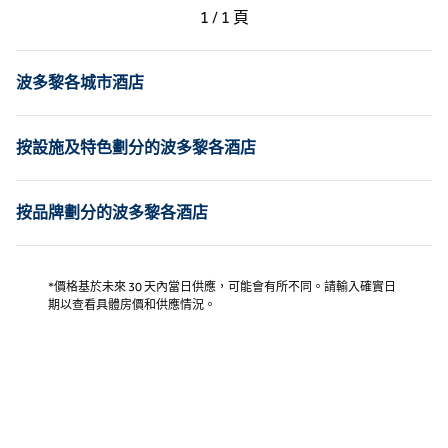
上一頁，第 1 頁，共 1 頁
下一頁，第 1 頁，共 1 
1 / 1 頁
第 1 頁（共 1 頁）
波多黎各城市酒店
按設施及特色劃分的波多黎各酒店
按品牌劃分的波多黎各酒店
*價格基於未來 30 天內當日供應，可能會有所不同。請輸入確實日
期以查看具體房價和供應情況。