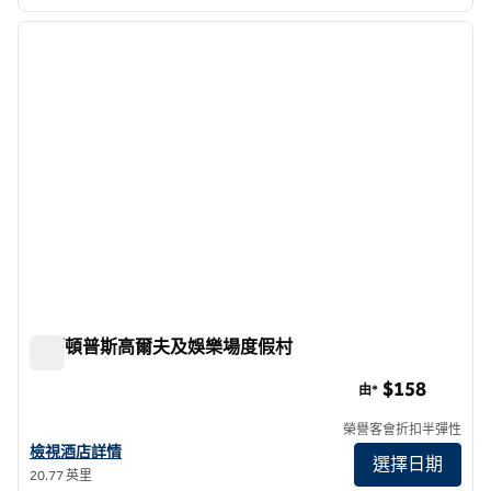
1
/
12
上一張圖片
下一張
第 1 頁，共 12 頁
希爾頓普斯高爾夫及娛樂場度假村
希爾頓普斯高爾夫及娛樂場度假村
$158
由*
榮譽客會折扣半彈性
查看希爾頓 Ponce 高爾夫及娛樂場度假村的酒店詳情
檢視酒店詳情
選擇日期
20.77 英里