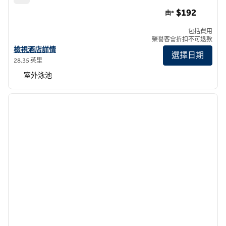
孔多廣場酒店
$192
由*
包括費用
榮譽客會折扣不可退款
查看 Condado Plaza 酒店詳情
檢視酒店詳情
選擇日期
28.35 英里
室外泳池
1
/
8
上一張圖片
下一張
第 1 頁，共 8 頁