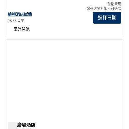
包括費用
榮譽客會折扣不可退款
查看聖胡安孔多希爾頓花園酒店詳情
檢視酒店詳情
選擇日期
28.33 英里
室外泳池
1
/
12
上一張圖片
下一張
第 1 頁，共 12 頁
孔多廣場酒店