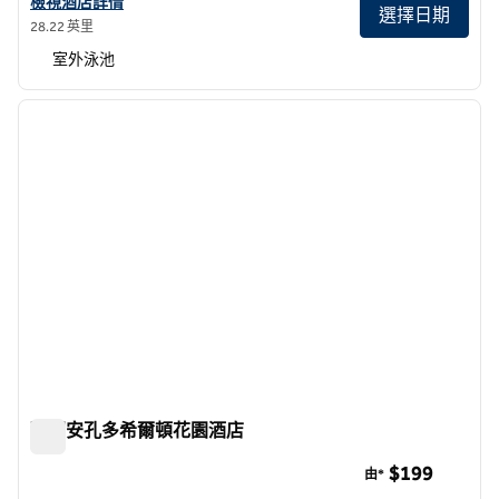
查看 Caribe 希爾頓 酒店詳情
檢視酒店詳情
選擇日期
28.22 英里
室外泳池
1
/
12
上一張圖片
下一張
第 1 頁，共 12 頁
聖胡安孔多希爾頓花園酒店
聖胡安孔多希爾頓花園酒店
$199
由*