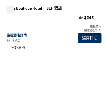
Olive Boutique Hotel， SLH 酒店
Olive Boutique Hotel， SLH 酒店
$245
由*
包括費用
榮譽客會折扣
查看 SLH 旗下 Olive Boutique Hotel 的酒店詳情
檢視酒店詳情
選擇日期
28.48 英里
室外泳池
1
/
12
上一張圖片
下一張
第 1 頁，共 12 頁