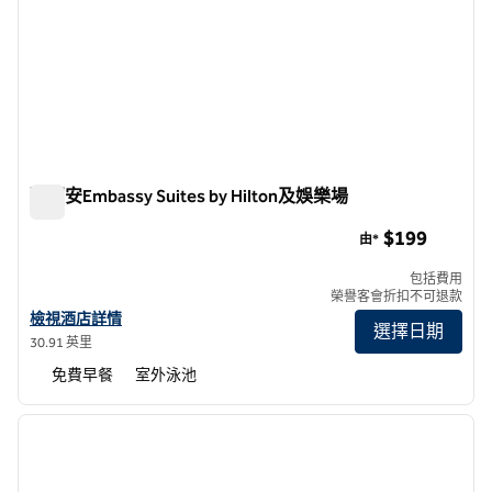
聖胡安Embassy Suites by Hilton及娛樂場
聖胡安Embassy Suites by Hilton及娛樂場
$199
由*
包括費用
榮譽客會折扣不可退款
查看聖胡安Embassy Suites by Hilton及娛樂場的酒店詳情
檢視酒店詳情
選擇日期
30.91 英里
免費早餐
室外泳池
1
/
11
上一張圖片
下一張
第 1 頁，共 11 頁