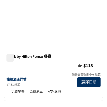
Spark by Hilton Ponce 餐廳
Spark by Hilton Ponce 餐廳
$118
由*
榮譽客會折扣不可退款
查看 Spark by Hilton Ponce 酒店詳情
檢視酒店詳情
選擇日期
17.81 英里
免費早餐
免費泊車
室外泳池
1
/
12
上一張圖片
下一張
第 1 頁，共 12 頁