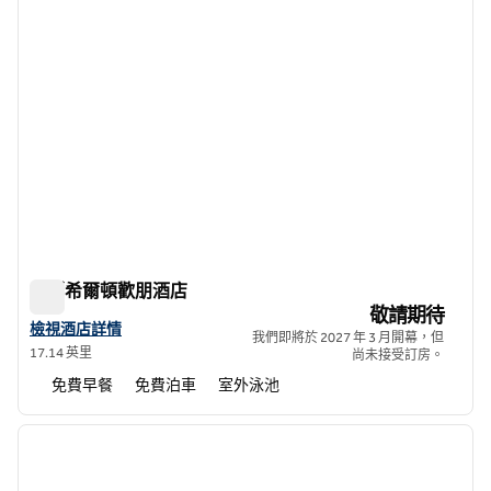
普斯希爾頓歡朋酒店
普斯希爾頓歡朋酒店
敬請期待
查看龐斯希爾頓歡朋酒店詳情
檢視酒店詳情
我們即將於 2027 年 3 月開幕，但
17.14 英里
尚未接受訂房。
免費早餐
免費泊車
室外泳池
1
/
12
上一張圖片
下一張
第 1 頁，共 12 頁