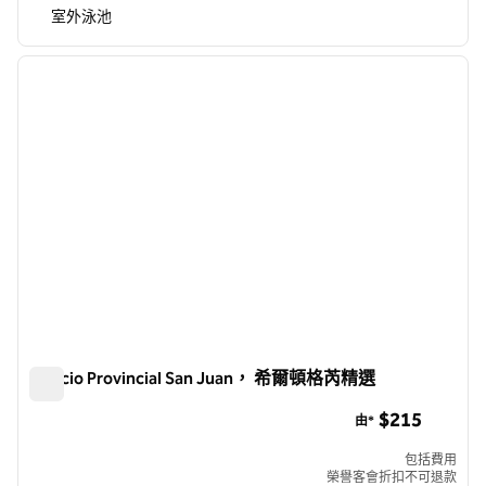
室外泳池
1
/
12
上一張圖片
下一張
第 1 頁，共 12 頁
Palacio Provincial San Juan， 希爾頓格芮精選
Palacio Provincial San Juan， 希爾頓格芮精選
$215
由*
包括費用
榮譽客會折扣不可退款