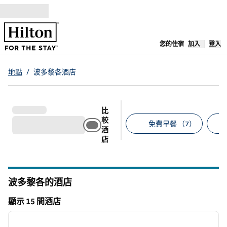
跳至內容
，
開啟新分
您的住宿
加入
登入
地點
/
波多黎各酒店
比
較
免費早餐 （7）
酒
店
建議的篩選條件
波多黎各的酒店
顯示 15 間酒店
1
/
12
顯示 15 間酒店
上一張圖片
下一張
第 1 頁，共 12 頁