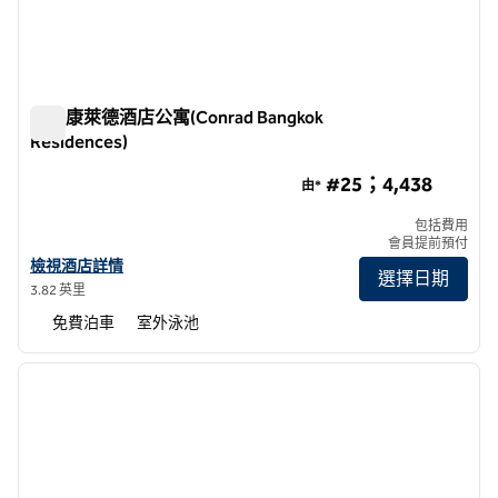
曼谷康萊德酒店公寓(Conrad Bangkok
Residences)
曼谷康萊德酒店公寓(Conrad Bangkok Residences)
#25；4,438
由*
包括費用
會員提前預付
查看曼谷康萊德酒店詳情
檢視酒店詳情
選擇日期
3.82 英里
免費泊車
室外泳池
1
/
12
上一張圖片
下一張
第 1 頁，共 12 頁