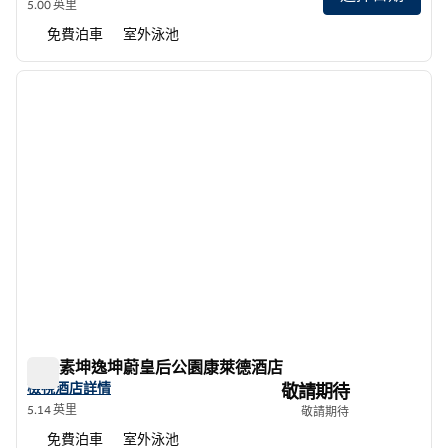
5.00 英里
免費泊車
室外泳池
1
/
12
上一張圖片
下一張
第 1 頁，共 12 頁
曼谷素坤逸坤蔚皇后公園康萊德酒店
曼谷素坤逸坤蔚皇后公園康萊德酒店
查看曼谷素坤逸坤蔚皇后公園康萊德酒店詳情
檢視酒店詳情
敬請期待
5.14 英里
敬請期待
免費泊車
室外泳池