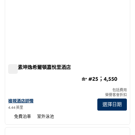
曼谷素坤逸希爾頓嘉悅里酒店
曼谷素坤逸希爾頓嘉悅里酒店
#25；4,550
由*
包括費用
榮譽客會折扣
查看曼谷素坤逸希爾頓嘉悅里酒店詳情
檢視酒店詳情
選擇日期
4.44 英里
免費泊車
室外泳池
1
/
12
上一張圖片
下一張
第 1 頁，共 12 頁