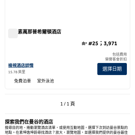
曼谷素萬那普希爾頓酒店
曼谷素萬那普希爾頓酒店
#25；3,971
由*
包括費用
榮譽客會折扣
查看曼谷素萬那普希爾頓大酒店詳情
檢視酒店詳情
選擇日期
15.78 英里
免費泊車
室外泳池
上一頁，第 1 頁，共 1 頁
下一頁，第 1 頁，共 1 
1 / 1 頁
第 1 頁（共 1 頁）
探索我們在曼谷的酒店
搜尋目的地、捲動瀏覽酒店清單，或使用互動地圖，選擇下次到訪曼谷景點的
地點。在素坤逸坤蔚尋找酒店？放大，瀏覽地圖，並選擇我們提供的曼谷最佳