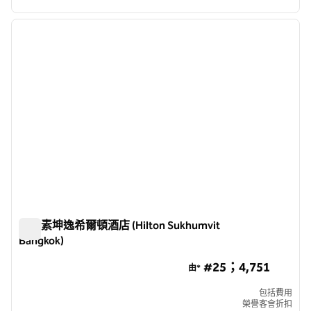
1
/
12
上一張圖片
下一張
第 1 頁，共 12 頁
曼谷素坤逸希爾頓酒店 (Hilton Sukhumvit
Bangkok)
曼谷素坤逸希爾頓酒店 (Hilton Sukhumvit Bangkok)
#25；4,751
由*
包括費用
榮譽客會折扣