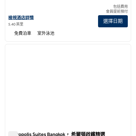
包括費用
會員提前預付
查看曼谷素坤逸坤蔚希爾頓逸林酒店詳情
檢視酒店詳情
選擇日期
5.40 英里
免費泊車
室外泳池
1
/
12
上一張圖片
下一張
第 1 頁，共 12 頁
Metropolis Suites Bangkok， 希爾頓啟繽精選