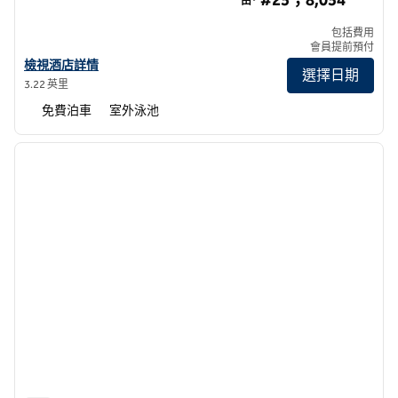
#25；8,054
由*
包括費用
會員提前預付
查看曼谷華爾道夫酒店詳情
檢視酒店詳情
選擇日期
3.22 英里
免費泊車
室外泳池
1
/
12
上一張圖片
下一張
第 1 頁，共 12 頁