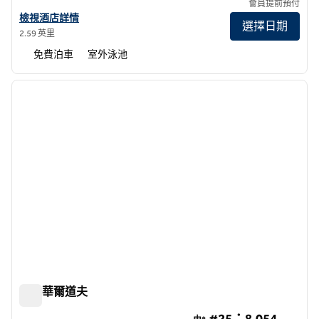
會員提前預付
查看曼谷寧靜希爾頓花園酒店詳情
檢視酒店詳情
選擇日期
2.59 英里
免費泊車
室外泳池
1
/
12
上一張圖片
下一張
第 1 頁，共 12 頁
曼谷華爾道夫
曼谷華爾道夫