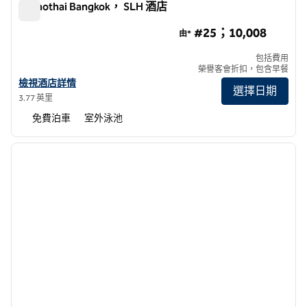
Sukhothai Bangkok， SLH 酒店
Sukhothai Bangkok， SLH 酒店
#25；10,008
由*
包括費用
榮譽客會折扣，包含早餐
查看曼谷國際SLH酒店 Sukhothai 酒店詳情
檢視酒店詳情
選擇日期
3.77 英里
免費泊車
室外泳池
1
/
13
上一張圖片
下一張
第 1 頁，共 13 頁