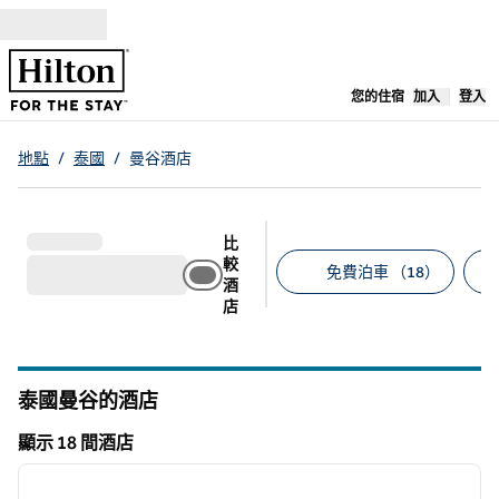
跳至內容
，
開啟新分
您的住宿
加入
登入
地點
/
泰國
/
曼谷酒店
比
較
免費泊車 （18）
酒
店
建議的篩選條件
泰國曼谷的酒店
顯示 18 間酒店
1
/
12
顯示 18 間酒店
上一張圖片
下一張
第 1 頁，共 12 頁