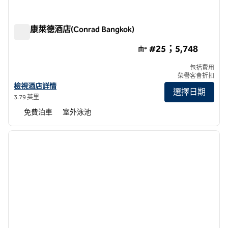
曼谷康萊德酒店(Conrad Bangkok)
曼谷康萊德酒店(Conrad Bangkok)
#25；5,748
由*
包括費用
榮譽客會折扣
查看曼谷康萊德酒店詳情
檢視酒店詳情
選擇日期
3.79 英里
免費泊車
室外泳池
1
/
12
上一張圖片
下一張
第 1 頁，共 12 頁