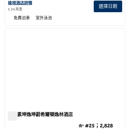
查看曼谷素坤逸坤蔚希爾頓酒店詳情
檢視酒店詳情
選擇日期
5.34 英里
免費泊車
室外泳池
1
/
12
上一張圖片
下一張
第 1 頁，共 12 頁
曼谷素坤逸坤蔚希爾頓逸林酒店
曼谷素坤逸坤蔚希爾頓逸林酒店
#25；2,828
由*