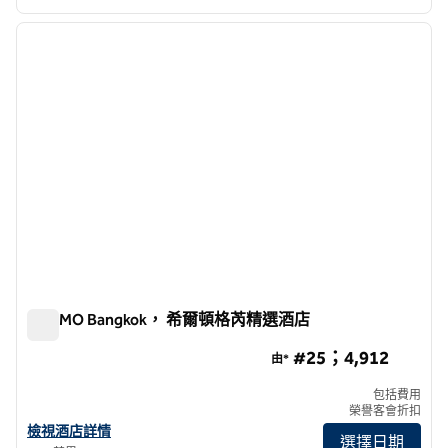
1
/
12
上一張圖片
下一張
第 1 頁，共 12 頁
KROMO Bangkok， 希爾頓格芮精選酒店
KROMO Bangkok， 希爾頓格芮精選酒店
#25；4,912
由*
包括費用
榮譽客會折扣
查看曼谷 KROMO， 希爾頓格芮精選酒店詳情
檢視酒店詳情
選擇日期