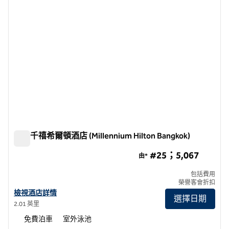
曼谷千禧希爾頓酒店 (Millennium Hilton Bangkok)
曼谷千禧希爾頓酒店 (Millennium Hilton Bangkok)
#25；5,067
由*
包括費用
榮譽客會折扣
查看曼谷千禧希爾頓酒店詳情
檢視酒店詳情
選擇日期
2.01 英里
免費泊車
室外泳池