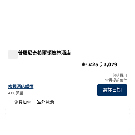
曼谷普羅尼奇希爾頓逸林酒店
曼谷普羅尼奇希爾頓逸林酒店
#25；3,079
由*
包括費用
會員提前預付
查看曼谷普羅尼奇希爾頓逸林酒店詳情
檢視酒店詳情
選擇日期
4.00 英里
免費泊車
室外泳池
1
/
12
上一張圖片
下一張
第 1 頁，共 12 頁