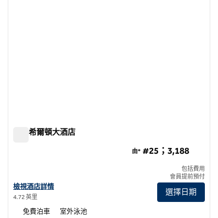
曼谷希爾頓大酒店
曼谷希爾頓大酒店
#25；3,188
由*
包括費用
會員提前預付
查看曼谷希爾頓大酒店詳情
檢視酒店詳情
選擇日期
4.72 英里
免費泊車
室外泳池