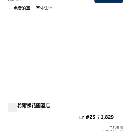
免費泊車
室外泳池
1
/
12
上一張圖片
下一張
第 1 頁，共 12 頁
曼谷希爾頓花園酒店
曼谷希爾頓花園酒店
#25；1,829
由*
包括費用