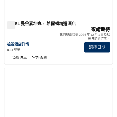
YOTEL 曼谷素坤逸， 希爾頓精選酒店
YOTEL 曼谷素坤逸， 希爾頓精選酒店
敬請期待
我們現正接受 2026 年 12 月 1 日及以
後日期的訂房。
查看YOTEL曼谷素坤逸 希爾頓精選詳情
檢視酒店詳情
選擇日期
8.61 英里
免費泊車
室外泳池
1
/
12
上一張圖片
下一張
第 1 頁，共 12 頁