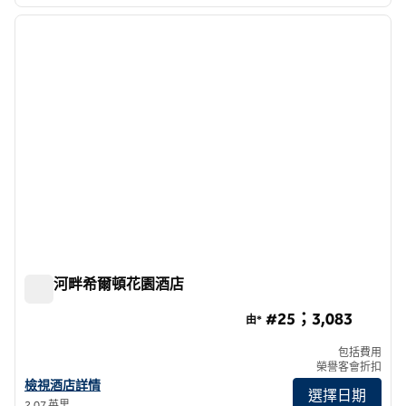
1
/
12
上一張圖片
下一張
第 1 頁，共 12 頁
曼谷河畔希爾頓花園酒店
曼谷河畔希爾頓花園酒店
#25；3,083
由*
包括費用
榮譽客會折扣
查看曼谷河畔希爾頓花園酒店詳情
檢視酒店詳情
選擇日期
2.07 英里