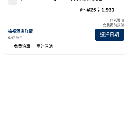
Metropolis Suites Bangkok， 希爾頓啟繽精選
#25；1,931
由*
包括費用
會員提前預付
查看曼谷大都會套房酒店詳情， 希爾頓啟繽精選
檢視酒店詳情
選擇日期
5.47 英里
免費泊車
室外泳池
1
/
12
上一張圖片
下一張
第 1 頁，共 12 頁