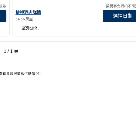
退款
榮譽客會折扣不可
查看歐文 Spectrum 希爾頓逸林酒店詳情
檢視酒店詳情
選擇日期
34.56 英里
室外泳池
一頁，第 1 頁，共 1 頁
下一頁，第 1 頁，共 1 頁
1 / 1 頁
第 1 頁（共 1 頁）
以查看具體房價和供應情況。