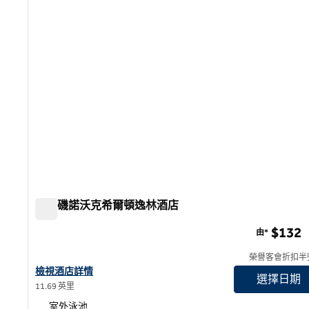
洛杉磯諾沃克希爾頓逸林酒店
洛杉磯諾沃克希爾頓逸林酒店
$132
由*
榮譽客會折扣半
查看洛杉磯諾沃克希爾頓逸林酒店詳情
檢視酒店詳情
選擇日期
11.69 英里
室外泳池