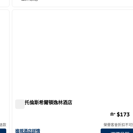
/
12
1
下一張圖片
上一張圖片
第 1 頁，共 12 頁
南灣托倫斯希爾頓逸林酒店
南灣托倫斯希爾頓逸林酒店
$173
由*
退款
榮譽客會折扣不可
查看南灣托倫斯希爾頓逸林酒店詳情
檢視酒店詳情