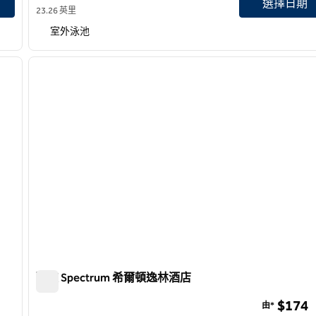
選擇日期
23.26 英里
室外泳池
/
12
1
下一張圖片
上一張圖片
第 1 頁，共 12 頁
歐文 Spectrum 希爾頓逸林酒店
歐文 Spectrum 希爾頓逸林酒店
$174
由*