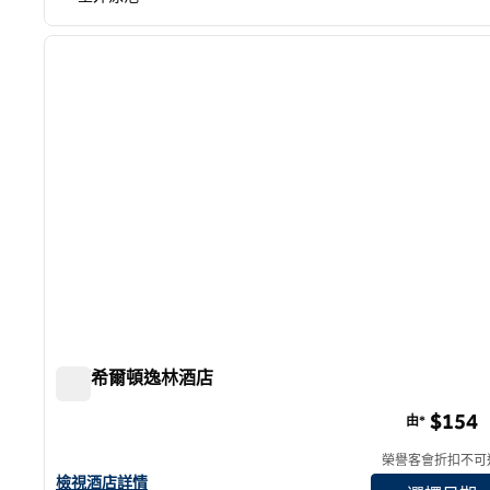
1
上一張圖片
第 1 頁，共 12 頁
卡森希爾頓逸林酒店
卡森希爾頓逸林酒店
$154
由*
榮譽客會折扣不可
查看卡森希爾頓逸林酒店詳情
檢視酒店詳情