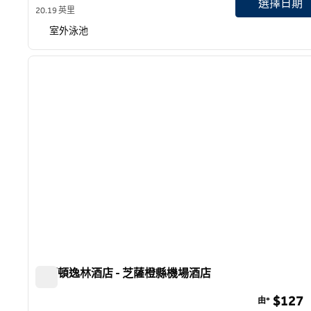
選擇日期
20.19 英里
室外泳池
1
上一張圖片
第 1 頁，共 12 頁
希爾頓逸林酒店 - 芝薩橙縣機場酒店
希爾頓逸林酒店 - 芝薩橙縣機場酒店
$127
由*