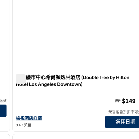
洛杉磯市中心希爾頓逸林酒店 (DoubleTree by Hilton
Hotel Los Angeles Downtown)
洛杉磯市中心希爾頓逸林酒店 (DoubleTree by Hilton Hotel L
$149
退款
由*
榮譽客會折扣不可
查看洛杉磯市中心希爾頓逸林酒店詳情
檢視酒店詳情
選擇日期
9.67 英里
/
12
1
下一張圖片
上一張圖片
第 1 頁，共 12 頁