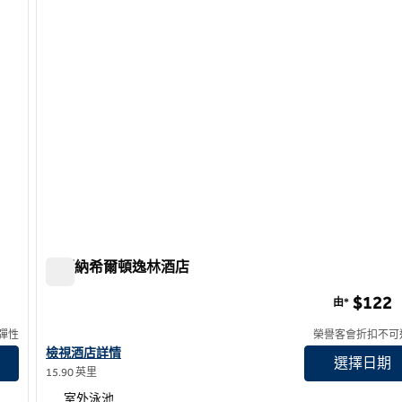
波莫納希爾頓逸林酒店
波莫納希爾頓逸林酒店
$122
由*
彈性
榮譽客會折扣不可
查看波莫納希爾頓逸林酒店詳情
檢視酒店詳情
選擇日期
15.90 英里
室外泳池