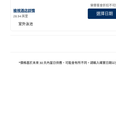
榮譽客會折扣不可
查看希爾頓逸林酒店札沙橙縣機場酒店詳情
檢視酒店詳情
選擇日期
28.94 英里
室外泳池
上
*價格基於未來 30 天內當日供應，可能會有所不同。請輸入確實日期