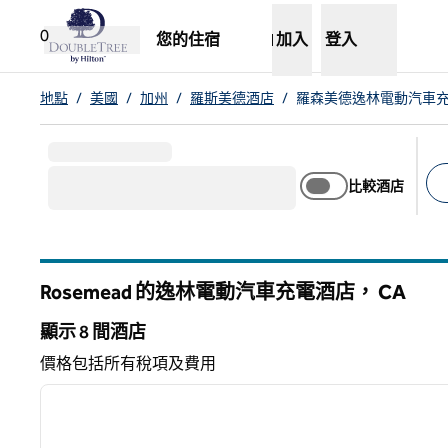
跳至內容
，
開啟新分頁
0
您的住宿
加入
登入
地點
/
美國
/
加州
/
羅斯美德酒店
/
羅森美德逸林電動汽車
比較酒店
建
Rosemead 的逸林電動汽車充電酒店，
CA
加州
顯示 8 間酒店
顯示 8 間酒店
價格包括所有稅項及費用
1
上一張圖片
第 1 頁，共 12 頁