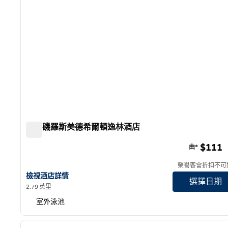
洛杉磯羅斯美德希爾頓逸林酒店
洛杉磯羅斯美德希爾頓逸林酒店
$111
由*
榮譽客會折扣不可
查看洛杉磯羅斯美德希爾頓逸林酒店詳情
檢視酒店詳情
選擇日期
2.79 英里
室外泳池
1
上一張圖片
第 1 頁，共 12 頁