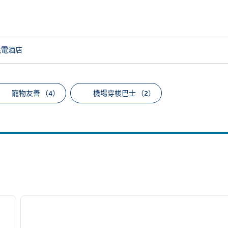
充電酒店
寵物友善 （4）
機場穿梭巴士 （2）
議的篩選條件
/
12
1
下一張圖片
上一張圖片
第 1 頁，共 12 頁