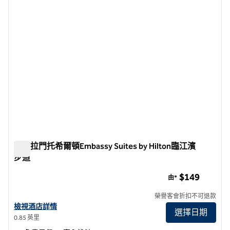
薩克拉門托希爾頓Embassy Suites by Hilton臨江濱
步道
薩克拉門托希爾頓Embassy Suites by Hilton臨江濱步道
$149
由*
榮譽客會折扣不可退款
查看薩克拉門托Embassy Suites by Hilton詳情 河濱步道
檢視酒店詳情
選擇日期
0.85 英里