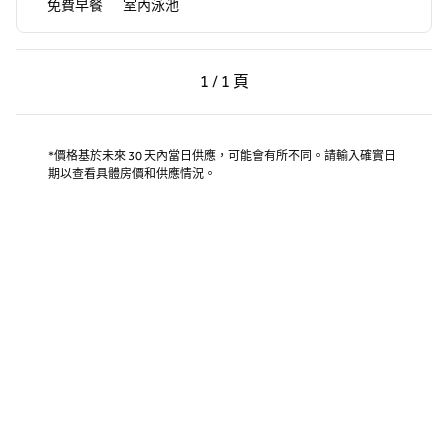
免費早餐
室內泳池
上一頁，第 1 頁，共 1 頁
下一頁，第 1 頁，共 1 
1 / 1 頁
第 1 頁（共 1 頁）
*價格基於未來 30 天內當日供應，可能會有所不同。請輸入確實日
期以查看具體房價和供應情況。