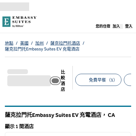
跳至內容
，
開啟新分
您的住宿
加入
登入
地點
/
美國
/
加州
/
薩克拉門托酒店
/
薩克拉門托Embassy Suites EV 充電酒店
比
較
免費早餐 （1）
酒
店
建議的篩選條件
薩克拉門托Embassy Suites EV 充電酒店，
CA
加州
顯示 1 間酒店
1
/
10
顯示 1 間酒店
上一張圖片
下一張
第 1 頁，共 10 頁