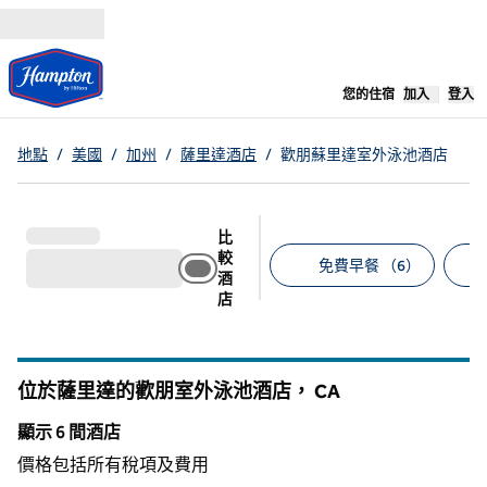
跳至內容
，
開啟新分
您的住宿
加入
登入
地點
/
美國
/
加州
/
薩里達酒店
/
歡朋蘇里達室外泳池酒店
比
較
免費早餐 （6）
酒
店
建議的篩選條件
位於薩里達的歡朋室外泳池酒店，
CA
加州
顯示 6 間酒店
顯示 6 間酒店
價格包括所有稅項及費用
1
/
11