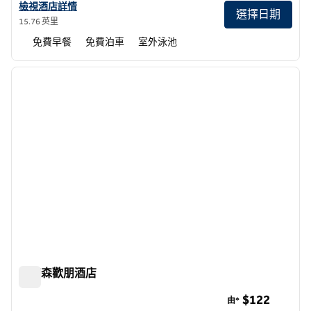
查看斯托克頓歡朋酒店詳情
檢視酒店詳情
選擇日期
15.76 英里
免費早餐
免費泊車
室外泳池
1
/
12
上一張圖片
下一張
第 1 頁，共 12 頁
帕特森歡朋酒店
帕特森歡朋酒店
$122
由*