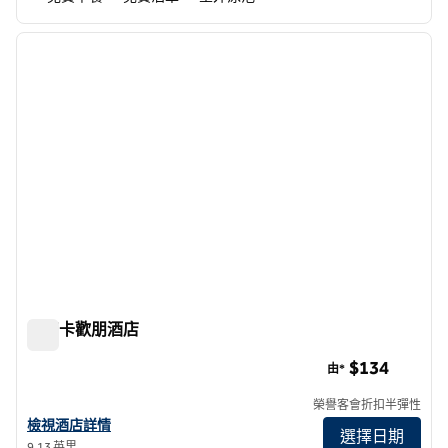
1
/
12
上一張圖片
下一張
第 1 頁，共 12 頁
曼特卡歡朋酒店
曼特卡歡朋酒店
$134
由*
榮譽客會折扣半彈性
查看曼特卡希爾頓歡朋酒店詳情
檢視酒店詳情
選擇日期
9.13 英里