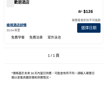
羅迪歡朋酒店
羅迪歡朋酒店
$126
由*
榮譽客會折扣不可退款
查看羅迪希爾頓歡朋酒店詳情
檢視酒店詳情
選擇日期
30.04 英里
免費早餐
免費泊車
室外泳池
上一頁，第 1 頁，共 1 頁
下一頁，第 1 頁，共 1 
1 / 1 頁
第 1 頁（共 1 頁）
*價格基於未來 30 天內當日供應，可能會有所不同。請輸入確實日
期以查看具體房價和供應情況。