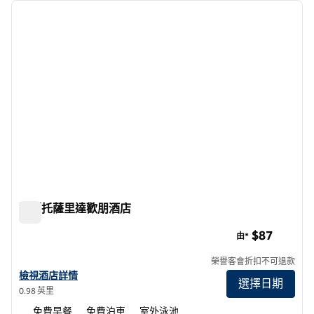
上一張圖片
下一張
第 1 頁，共 11 頁
莫斯托薩里達歡朋酒店
莫斯托薩里達歡朋酒店
$87
由*
榮譽客會折扣不可退款
查看莫德斯托薩里達希爾頓歡朋酒店詳情
檢視酒店詳情
選擇日期
0.98 英里
免費早餐
免費泊車
室外泳池