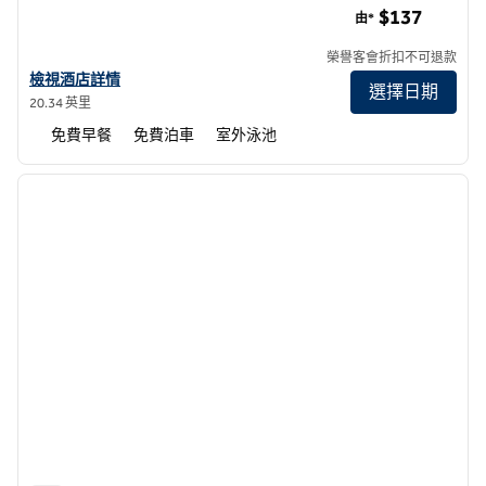
$137
由*
榮譽客會折扣不可退款
查看圖洛克歡朋酒店詳情
檢視酒店詳情
選擇日期
20.34 英里
免費早餐
免費泊車
室外泳池
1
/
12
上一張圖片
下一張
第 1 頁，共 12 頁