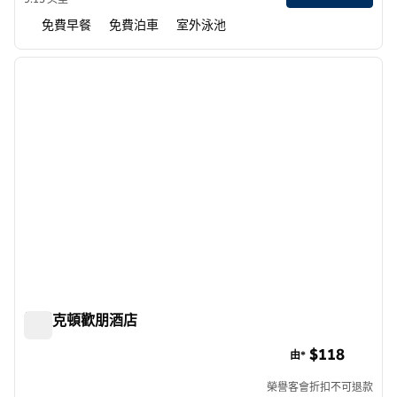
免費早餐
免費泊車
室外泳池
1
/
12
上一張圖片
下一張
第 1 頁，共 12 頁
斯托克頓歡朋酒店
斯托克頓歡朋酒店
$118
由*
榮譽客會折扣不可退款