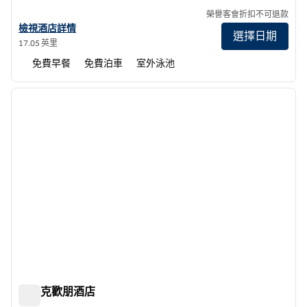
榮譽客會折扣不可退款
查看帕特森歡朋酒店詳情
檢視酒店詳情
選擇日期
17.05 英里
免費早餐
免費泊車
室外泳池
1
/
12
上一張圖片
下一張
第 1 頁，共 12 頁
圖洛克歡朋酒店
圖洛克歡朋酒店