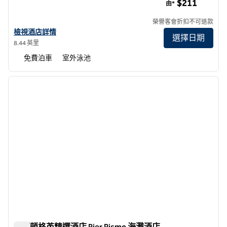
$211
由*
榮譽客會折扣不可退款
查看聖路易斯灣阿維拉海灘希爾頓分時度假俱樂部的酒店詳情
檢視酒店詳情
選擇日期
8.44 英里
免費泊車
室外泳池
1
/
13
上一張圖片
下一張
第 1 頁，共 13 頁
希爾頓格芮精選酒店 Pier Pismo 海灘酒店