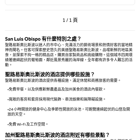
上一頁，第 1 頁，共 1 頁
下一頁，第 1 頁，共 1 
1 / 1 頁
第 1 頁（共 1 頁）
San Luis Obispo 有什麼特別之處？
聖路易斯奧比斯波以迷人的市中心、充滿活力的藝術場景和熱情好客的當地精
神而聞名。住客可探索歷史悠久的美遜聖路易斯奧比斯波，品嚐新鮮的地區美
食，並探索不拘一格的精品店，購買自家製商品和高級購物。這個城市四周環
繞著連綿起伏的葡萄園，鄰近風景秀麗的海岸線，全年都有許多令人難忘的活
動。
聖路易斯奧比斯波的酒店提供哪些設施？
聖路易斯奧比斯波的酒店提供各種設施，滿足休閒和商務旅客的需要。
•免費早餐，以及供應新鮮農產品及加州美食的酒店內餐飲。
•寬敞的客房和套房採用現代裝飾、串流娛樂和無障礙設施。
•24 小時開放的健身中心及季節性開放的泳池，可飽覽連綿起伏的山巒及開
放的天空。
•免費 Wi-Fi 及工作空間。
加州聖路易斯奧比斯波的酒店附近有哪些景點？