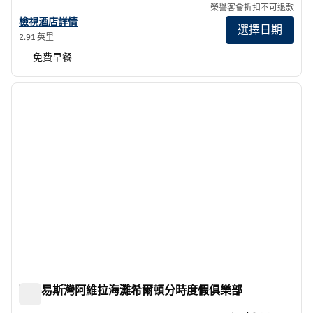
榮譽客會折扣不可退款
查看聖路易斯奧蒂斯波希爾頓歡朋酒店詳情
檢視酒店詳情
選擇日期
2.91 英里
免費早餐
1
/
12
上一張圖片
下一張
第 1 頁，共 12 頁
聖路易斯灣阿維拉海灘希爾頓分時度假俱樂部
聖路易斯灣阿維拉海灘希爾頓分時度假俱樂部