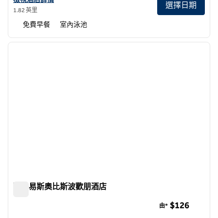
選擇日期
1.82 英里
免費早餐
室內泳池
1
/
12
上一張圖片
下一張
第 1 頁，共 12 頁
聖路易斯奧比斯波歡朋酒店
聖路易斯奧比斯波歡朋酒店
$126
由*