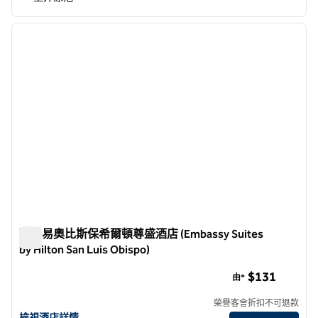
1
/
12
上一張圖片
下一張
第 1 頁，共 12 頁
聖路易奧比斯保希爾頓尊盛酒店 (Embassy Suites
by Hilton San Luis Obispo)
聖路易奧比斯保希爾頓尊盛酒店 (Embassy Suites by Hilton San 
$131
由*
榮譽客會折扣不可退款
查看聖路易斯奧比斯波Embassy Suites by Hilton詳情
檢視酒店詳情