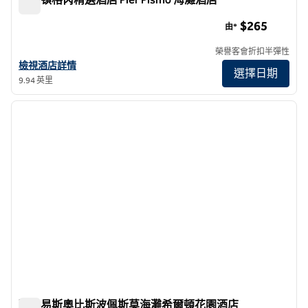
希爾頓格芮精選酒店 Pier Pismo 海灘酒店
$265
由*
榮譽客會折扣半彈性
查看希爾頓格芮精選精選酒店 Pier Pismo 海灘酒店詳情
檢視酒店詳情
選擇日期
9.94 英里
1
/
12
上一張圖片
下一張
第 1 頁，共 12 頁
聖路易斯奧比斯波佩斯莫海灘希爾頓花園酒店