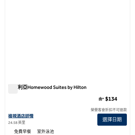
上一張圖片
下一張
第 1 頁，共 12 頁
聖瑪利亞Homewood Suites by Hilton
聖瑪利亞Homewood Suites by Hilton
$134
由*
榮譽客會折扣不可退款
查看聖瑪利亞Homewood Suites by Hilton詳情
檢視酒店詳情
選擇日期
24.58 英里
免費早餐
室外泳池