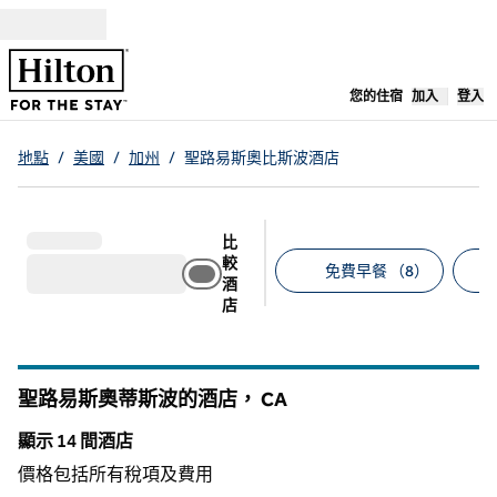
跳至內容
，
開啟新分
您的住宿
加入
登入
地點
/
美國
/
加州
/
聖路易斯奧比斯波酒店
比
較
免費早餐 （8）
酒
店
建議的篩選條件
聖路易斯奧蒂斯波的酒店，
CA
加州
顯示 14 間酒店
顯示 14 間酒店
價格包括所有稅項及費用
1
/
12