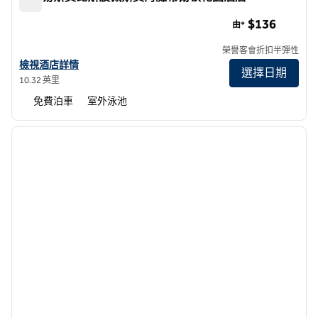
聖路易斯奧比斯波佩斯莫海灘希爾頓花園酒店
$136
由*
榮譽客會折扣半彈性
查看聖路易斯奧比斯波/皮斯莫海灘希爾頓花園酒店詳情
檢視酒店詳情
選擇日期
10.32 英里
免費泊車
室外泳池
1
/
12
上一張圖片
下一張
第 1 頁，共 12 頁