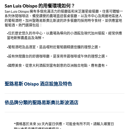
San Luis Obispo 的用餐環境如何？
San Luis Obispo 擁有多個充滿活力的餐廳區和米芝蓮星級餐廳。住客可體驗一
系列休閒咖啡店、備受讚譽的農場直送餐桌餐廳，以及市中心及周邊地區迷人
的葡萄酒吧。加州聖路易斯奧比斯波的許多餐廳均採用時令食材，並供應當地
葡萄酒。熱門選擇包括：
•位於歷史悠久的市中心，以農場為導向的小酒館及現代加州餐館，經常供應
當地新鮮農產品及海鮮。
•葡萄酒吧及品酒室，是品嚐附近葡萄園精選佳釀的理想之選。
•設有休閒露台的舒適咖啡廳，是享用早晨咖啡或午休的理想之選。
•國際美食，從意大利酒館到富有創意的亞洲融合地點，應有盡有。
聖路易斯 Obispo 酒店設施及特色
依品牌分類的聖路易斯奧比斯波酒店
*價格基於未來 30 天內當日供應，可能會有所不同。請輸入確實日