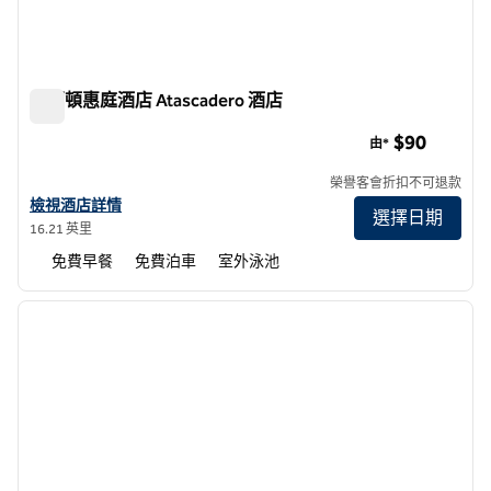
希爾頓惠庭酒店 Atascadero 酒店
希爾頓惠庭酒店 Atascadero 酒店
$90
由*
榮譽客會折扣不可退款
查看 Atascadero 希爾頓惠庭酒店詳情
檢視酒店詳情
選擇日期
16.21 英里
免費早餐
免費泊車
室外泳池
1
/
12
上一張圖片
下一張
第 1 頁，共 12 頁