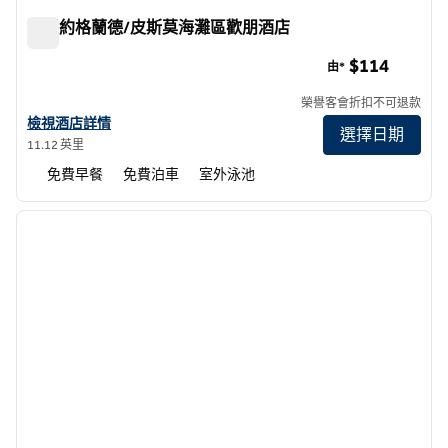
阿羅約格蘭德/皮斯莫海灘區歡朋酒店
阿羅約格蘭德/皮斯莫海灘區歡朋酒店
$114
由*
榮譽客會折扣不可退款
查看阿羅約格蘭德/皮斯莫海灘區希爾頓歡朋酒店詳情
檢視酒店詳情
選擇日期
11.12 英里
免費早餐
免費泊車
室外泳池
1
/
12
上一張圖片
下一張
第 1 頁，共 12 頁