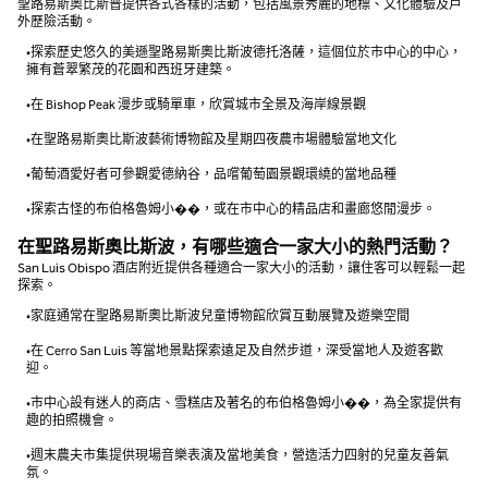
聖路易斯奧比斯普提供各式各樣的活動，包括風景秀麗的地標、文化體驗及戶
外歷險活動。
•探索歷史悠久的美遜聖路易斯奧比斯波德托洛薩，這個位於市中心的中心，
擁有蒼翠繁茂的花園和西班牙建築。
•在 Bishop Peak 漫步或騎單車，欣賞城市全景及海岸線景觀
•在聖路易斯奧比斯波藝術博物館及星期四夜農市場體驗當地文化
•葡萄酒愛好者可參觀愛德納谷，品嚐葡萄園景觀環繞的當地品種
•探索古怪的布伯格魯姆小��，或在市中心的精品店和畫廊悠閒漫步。
在聖路易斯奧比斯波，有哪些適合一家大小的熱門活動？
San Luis Obispo 酒店附近提供各種適合一家大小的活動，讓住客可以輕鬆一起
探索。
•家庭通常在聖路易斯奧比斯波兒童博物館欣賞互動展覽及遊樂空間
•在 Cerro San Luis 等當地景點探索遠足及自然步道，深受當地人及遊客歡
迎。
•市中心設有迷人的商店、雪糕店及著名的布伯格魯姆小��，為全家提供有
趣的拍照機會。
•週末農夫市集提供現場音樂表演及當地美食，營造活力四射的兒童友善氣
氛。