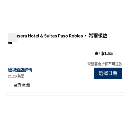
Bellasera Hotel & Suites Paso Robles， 希爾頓啟
繽
Bellasera Hotel & Suites Paso Robles， 希爾頓啟繽
$135
由*
榮譽客會折扣不可退款
查看希爾頓啟繽 酒店巴索羅布 Bellasera Hotel & Suites 的酒店詳情
檢視酒店詳情
選擇日期
21.23 英里
室外泳池
1
/
12
上一張圖片
下一張
第 1 頁，共 12 頁