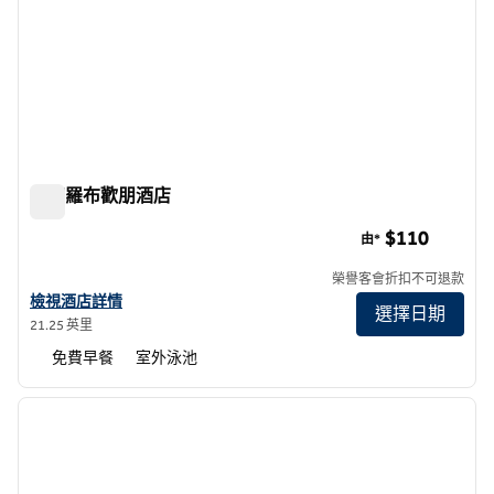
帕索羅布歡朋酒店
帕索羅布歡朋酒店
$110
由*
榮譽客會折扣不可退款
查看帕索羅布希爾頓歡朋酒店詳情
檢視酒店詳情
選擇日期
21.25 英里
免費早餐
室外泳池
1
/
12
上一張圖片
下一張
第 1 頁，共 12 頁