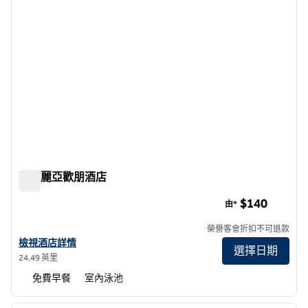
聖瑪麗亞歡朋酒店
聖瑪麗亞歡朋酒店
$140
由*
榮譽客會折扣不可退款
查看聖瑪麗亞希爾頓歡朋酒店詳情
檢視酒店詳情
選擇日期
24.49 英里
免費早餐
室內泳池
1
/
12