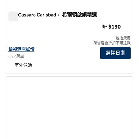
The Cassara Carlsbad， 希爾頓啟繽精選
The Cassara Carlsbad， 希爾頓啟繽精選
$190
由*
包括費用
榮譽客會折扣不可退款
查看 The Cassara Carlsbad， 希爾頓啟繽精選 酒店詳情
檢視酒店詳情
選擇日期
8.97 英里
室外泳池
1
/
12
上一張圖片
下一張
第 1 頁，共 12 頁