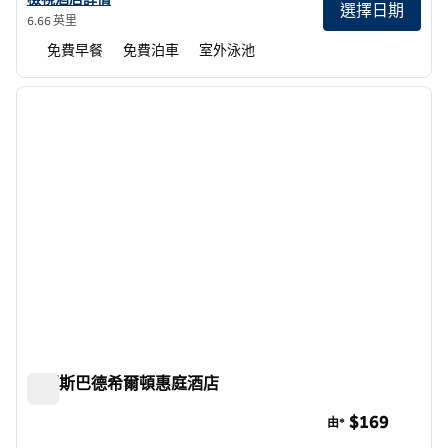
選擇日期
6.66 英里
免費早餐
免費泊車
室外泳池
1
/
12
上一張圖片
下一張
第 1 頁，共 12 頁
卡爾斯巴德希爾頓惠庭酒店
卡爾斯巴德希爾頓惠庭酒店
$169
由*