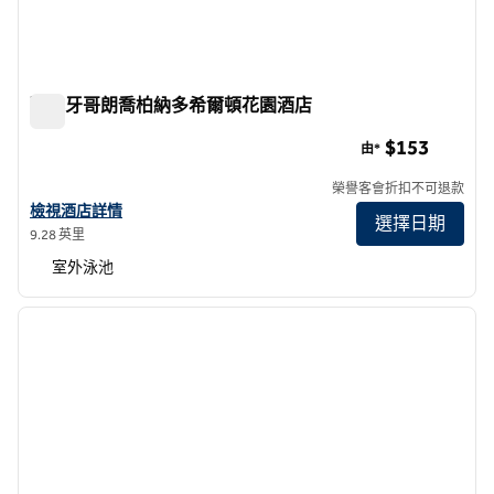
聖地牙哥朗喬柏納多希爾頓花園酒店
聖地牙哥朗喬柏納多希爾頓花園酒店
$153
由*
榮譽客會折扣不可退款
查看聖地牙哥朗喬伯納多希爾頓花園酒店詳情
檢視酒店詳情
選擇日期
9.28 英里
室外泳池
1
/
12
上一張圖片
下一張
第 1 頁，共 12 頁