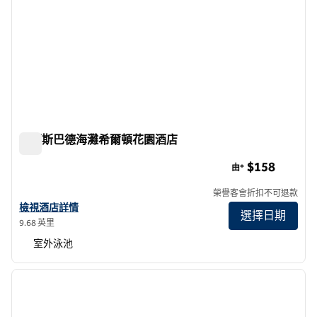
卡爾斯巴德海灘希爾頓花園酒店
卡爾斯巴德海灘希爾頓花園酒店
$158
由*
榮譽客會折扣不可退款
查看卡爾斯巴德海灘希爾頓花園酒店詳情
檢視酒店詳情
選擇日期
9.68 英里
室外泳池
1
/
12
上一張圖片
下一張
第 1 頁，共 12 頁