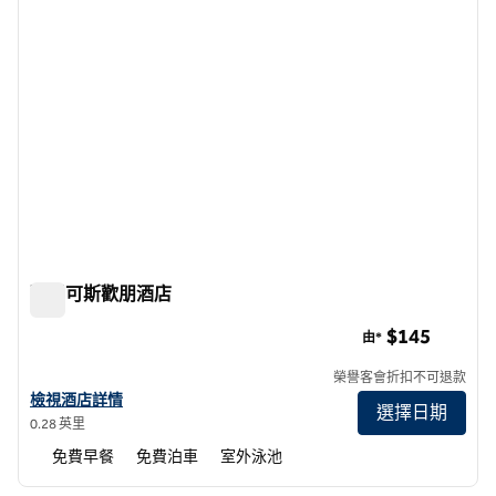
聖馬可斯歡朋酒店
聖馬可斯歡朋酒店
$145
由*
榮譽客會折扣不可退款
查看聖馬可斯歡朋酒店詳情
檢視酒店詳情
選擇日期
0.28 英里
免費早餐
免費泊車
室外泳池
1
/
12