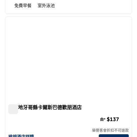
免費早餐
室外泳池
1
/
12
上一張圖片
下一張
第 1 頁，共 12 頁
北聖地牙哥縣卡爾斯巴德歡朋酒店
北聖地牙哥縣卡爾斯巴德歡朋酒店
$137
由*
榮譽客會折扣不可退款
查看北聖地牙哥縣卡爾斯巴德希爾頓歡朋酒店詳情
檢視酒店詳情