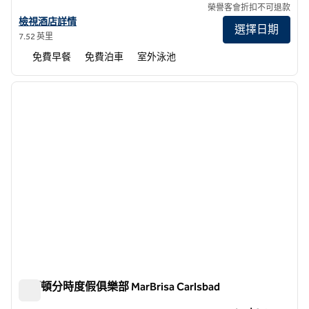
榮譽客會折扣不可退款
查看卡爾斯巴德希爾頓惠庭酒店詳情
檢視酒店詳情
選擇日期
7.52 英里
免費早餐
免費泊車
室外泳池
1
/
12
上一張圖片
下一張
第 1 頁，共 12 頁
希爾頓分時度假俱樂部 MarBrisa Carlsbad
希爾頓分時度假俱樂部 MarBrisa Carlsbad