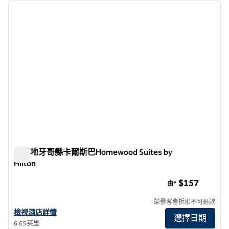
上一張圖片
下一張
第 1 頁，共 12 頁
北聖地牙哥縣卡爾斯巴Homewood Suites by
Hilton
北聖地牙哥縣卡爾斯巴Homewood Suites by Hilton
$157
由*
榮譽客會折扣不可退款
查看北聖地牙哥縣卡爾斯巴Homewood Suites by Hilton酒店詳情
檢視酒店詳情
選擇日期
6.65 英里