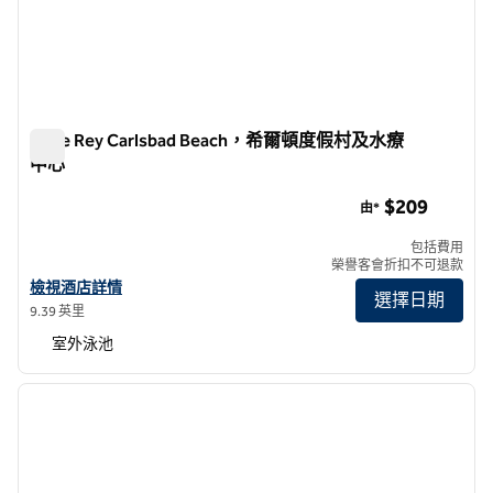
Cape Rey Carlsbad Beach，希爾頓度假村及水療
中心
Cape Rey Carlsbad Beach，希爾頓度假村及水療中心
$209
由*
包括費用
榮譽客會折扣不可退款
查看希爾頓度假村及水療中心 Cape Rey Carlsbad Beach 的酒店詳情
檢視酒店詳情
選擇日期
9.39 英里
室外泳池
1
/
12
上一張圖片
下一張
第 1 頁，共 12 頁