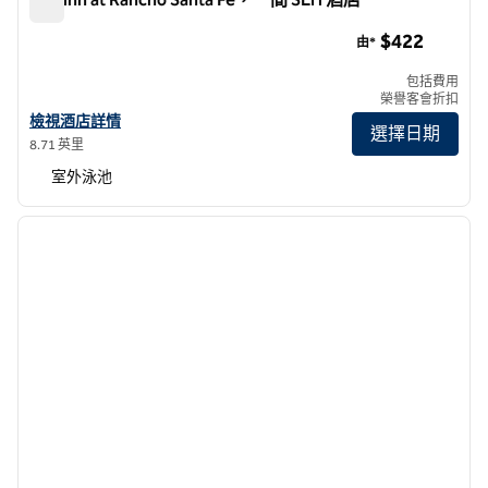
The Inn at Rancho Santa Fe，一間 SLH 酒店
$422
由*
包括費用
榮譽客會折扣
查看 SLH 酒店 Rancho Santa Fe 酒店詳情
檢視酒店詳情
選擇日期
8.71 英里
室外泳池
1
/
12
上一張圖片
下一張
第 1 頁，共 12 頁