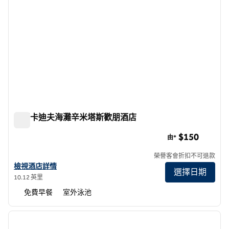
加州卡迪夫海灘辛米塔斯歡朋酒店
加州卡迪夫海灘辛米塔斯歡朋酒店
$150
由*
榮譽客會折扣不可退款
查看加州卡迪夫海灘恩辛塔斯希爾頓歡朋酒店詳情
檢視酒店詳情
選擇日期
10.12 英里
免費早餐
室外泳池
1
/
10
上一張圖片
下一張
第 1 頁，共 10 頁