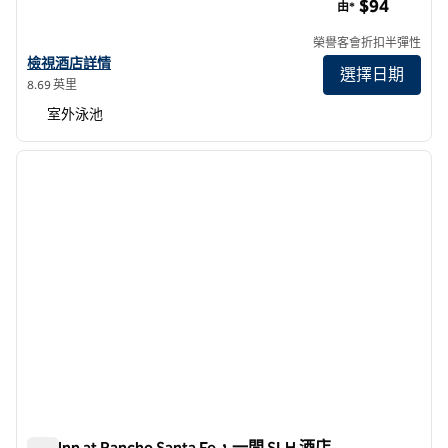
$94
由*
榮譽客會折扣半彈性
查看希爾頓分時度假俱樂部 MarBrisa Carlsbad 的酒店詳情
檢視酒店詳情
選擇日期
8.69 英里
室外泳池
1
/
12
上一張圖片
下一張
第 1 頁，共 12 頁
The Inn at Rancho Santa Fe，一間 SLH 酒店