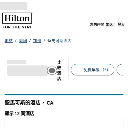
跳至內容
，
開啟新分
您的住宿
加入
登入
地點
/
美國
/
加州
/
聖馬可斯酒店
比
較
免費早餐 （5）
酒
店
建議的篩選條件
聖馬可斯的酒店，
CA
加州
顯示 12 間酒店
1
/
12
顯示 12 間酒店
上一張圖片
下一張
第 1 頁，共 12 頁