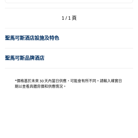
上一頁，第 1 頁，共 1 頁
下一頁，第 1 頁，共 1 
1 / 1 頁
第 1 頁（共 1 頁）
聖馬可斯酒店設施及特色
聖馬可斯品牌酒店
*價格基於未來 30 天內當日供應，可能會有所不同。請輸入確實日
期以查看具體房價和供應情況。