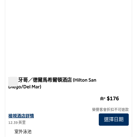
聖地牙哥／德爾馬希爾頓酒店 (Hilton San
Diego/Del Mar)
聖地牙哥／德爾馬希爾頓酒店 (Hilton San Diego/Del Mar)
$176
由*
榮譽客會折扣不可退款
查看聖地牙哥德爾馬希爾頓酒店詳情
檢視酒店詳情
選擇日期
12.39 英里
室外泳池