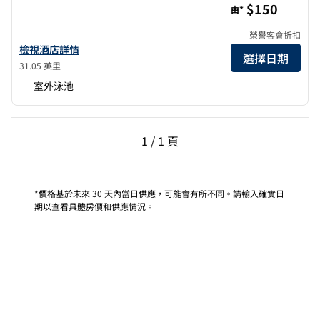
$150
由*
榮譽客會折扣
查看 The Lodge at Healdsburg， 希爾頓啟繽精選 酒店詳情
檢視酒店詳情
選擇日期
31.05 英里
室外泳池
上一頁，第 1 頁，共 1 頁
下一頁，第 1 頁，共 1 
1 / 1 頁
第 1 頁（共 1 頁）
*價格基於未來 30 天內當日供應，可能會有所不同。請輸入確實日
期以查看具體房價和供應情況。