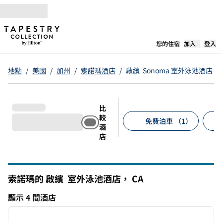
跳至內容
，
開啟新分
您的住宿
加入
登入
地點
/
美國
/
加州
/
索諾瑪酒店
/
啟繽 Sonoma 室外泳池酒店
比
較
免費泊車 （1）
酒
店
建議的篩選條件
索諾瑪的 啟繽 室外泳池酒店，
CA
加州
顯示 4 間酒店
1
/
11
顯示 4 間酒店
上一張圖片
下一張
第 1 頁，共 11 頁