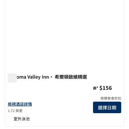
Sonoma Valley Inn， 希爾頓啟繽精選
Sonoma Valley Inn， 希爾頓啟繽精選
$156
由*
榮譽客會折扣
查看希爾頓啟繽精選精選酒店索諾瑪谷酒店詳情
檢視酒店詳情
選擇日期
1.72 英里
室外泳池
1
/
12