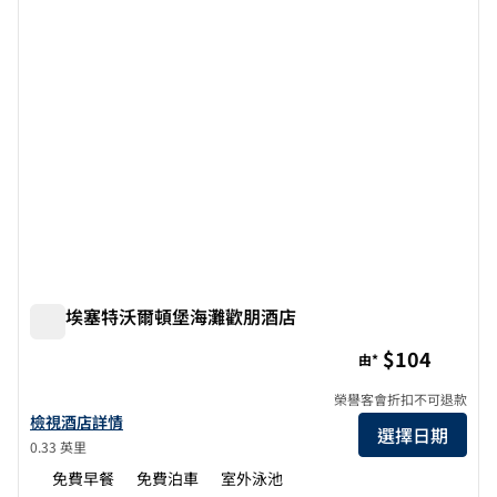
瑪麗埃塞特沃爾頓堡海灘歡朋酒店
瑪麗埃塞特沃爾頓堡海灘歡朋酒店
$104
由*
榮譽客會折扣不可退款
查看瑪麗埃斯特-沃爾頓堡海灘希爾頓歡朋酒店詳情
檢視酒店詳情
選擇日期
0.33 英里
免費早餐
免費泊車
室外泳池