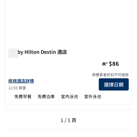
Tru by Hilton Destin 酒店
Tru by Hilton Destin 酒店
$86
由*
榮譽客會折扣不可退款
查看 Tru by Hilton Destin 酒店詳情
檢視酒店詳情
選擇日期
12.93 英里
免費早餐
免費泊車
室內泳池
室外泳池
上一頁，第 1 頁，共 1 頁
下一頁，第 1 頁，共 1 
1 / 1 頁
第 1 頁（共 1 頁）