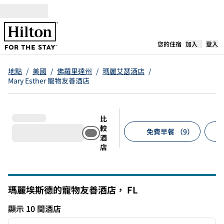
跳至內容
，
開啟新分
您的住宿
加入
登入
地點
/
美國
/
佛羅里達州
/
瑪麗艾瑟酒店
/
Mary Esther 寵物友善酒店
比
較
免費早餐 （9）
酒
店
建議的篩選條件
瑪麗埃斯德的寵物友善酒店，
FL
弗羅里達
顯示 10 間酒店
1
/
12
顯示 10 間酒店
上一張圖片
下一張
第 1 頁，共 12 頁