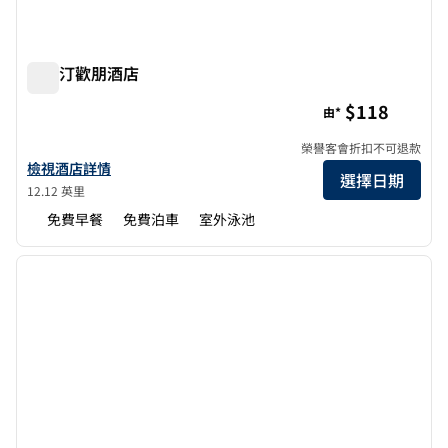
德斯汀歡朋酒店
德斯汀歡朋酒店
$118
由*
榮譽客會折扣不可退款
查看 Destin 歡朋酒店詳情
檢視酒店詳情
選擇日期
12.12 英里
免費早餐
免費泊車
室外泳池
1
/
12
上一張圖片
下一張
第 1 頁，共 12 頁