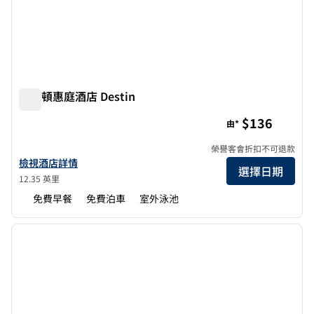
希爾頓惠庭酒店 Destin
希爾頓惠庭酒店 Destin
$136
由*
榮譽客會折扣不可退款
查看 Destin 希爾頓惠庭酒店詳情
檢視酒店詳情
選擇日期
12.35 英里
免費早餐
免費泊車
室外泳池
1
/
12
上一張圖片
下一張
第 1 頁，共 12 頁