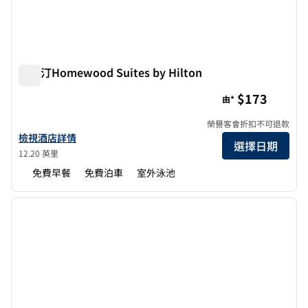
德斯汀Homewood Suites by Hilton
德斯汀Homewood Suites by Hilton
$173
由*
榮譽客會折扣不可退款
查看 Destin Homewood Suites by Hilton詳情
檢視酒店詳情
選擇日期
12.20 英里
免費早餐
免費泊車
室外泳池
1
/
12
上一張圖片
下一張
第 1 頁，共 12 頁