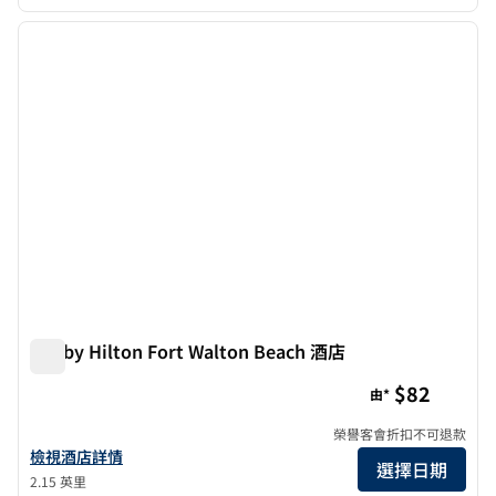
1
/
12
上一張圖片
下一張
第 1 頁，共 12 頁
Tru by Hilton Fort Walton Beach 酒店
Tru by Hilton Fort Walton Beach 酒店
$82
由*
榮譽客會折扣不可退款
查看華爾頓堡海灘 Tru by Hilton 酒店詳情
檢視酒店詳情
選擇日期
2.15 英里