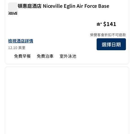
希爾頓惠庭酒店 Niceville Eglin Air Force Base
酒店
希爾頓惠庭酒店 Niceville Eglin Air Force Base 酒店
$141
由*
榮譽客會折扣不可退款
查看尼斯維爾伊格林空軍基地希爾頓惠庭酒店詳情
檢視酒店詳情
選擇日期
12.10 英里
免費早餐
免費泊車
室外泳池
1
/
12
上一張圖片
下一張
第 1 頁，共 12 頁