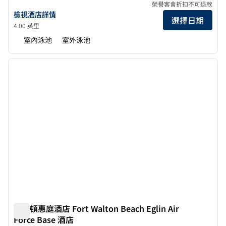
榮譽客會折扣不可退款
查看華爾頓海灘希爾頓花園酒店詳情
檢視酒店詳情
選擇日期
4.00 英里
室內泳池
室外泳池
1
/
12
上一張圖片
下一張
第 1 頁，共 12 頁
希爾頓惠庭酒店 Fort Walton Beach Eglin Air
Force Base 酒店