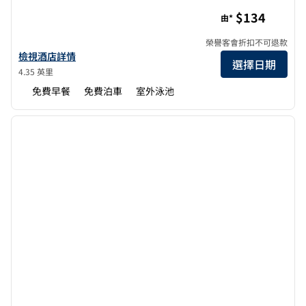
希爾頓惠庭酒店 Fort Walton Beach Eglin Air Force Base
$134
由*
榮譽客會折扣不可退款
查看華爾頓堡海灘伊格林空軍基地希爾頓惠庭酒店詳情
檢視酒店詳情
選擇日期
4.35 英里
免費早餐
免費泊車
室外泳池
1
/
12
上一張圖片
下一張
第 1 頁，共 12 頁