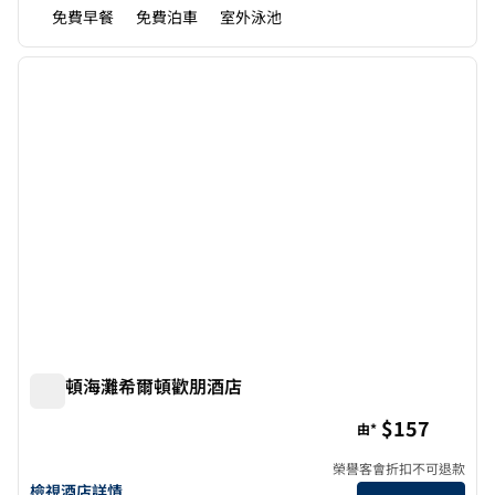
免費早餐
免費泊車
室外泳池
1
/
12
上一張圖片
下一張
第 1 頁，共 12 頁
沃爾頓海灘希爾頓歡朋酒店
沃爾頓海灘希爾頓歡朋酒店
$157
由*
榮譽客會折扣不可退款
查看華爾頓海灘希爾頓歡朋酒店詳情
檢視酒店詳情