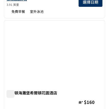
選擇日期
3.91 英里
免費早餐
室外泳池
1
/
12
上一張圖片
下一張
第 1 頁，共 12 頁
沃爾頓海灘堡希爾頓花園酒店
沃爾頓海灘堡希爾頓花園酒店
$160
由*