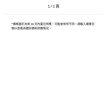
上一頁，第 1 頁，共 1 頁
下一頁，第 1 頁，共 1 
1 / 1 頁
第 1 頁（共 1 頁）
*價格基於未來 30 天內當日供應，可能會有所不同。請輸入確實日
期以查看具體房價和供應情況。