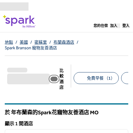
跳至內容
，
開啟新分
您的住宿
加入
登入
地點
/
美國
/
密蘇里
/
布蘭森酒店
/
Spark Branson 寵物友善酒店
比
較
免費早餐 （1）
酒
店
建議的篩選條件
於 年布蘭森的Spark花寵物友善酒店
MO
密蘇裡州
顯示 1 間酒店
1
/
12
顯示 1 間酒店
上一張圖片
下一張
第 1 頁，共 12 頁