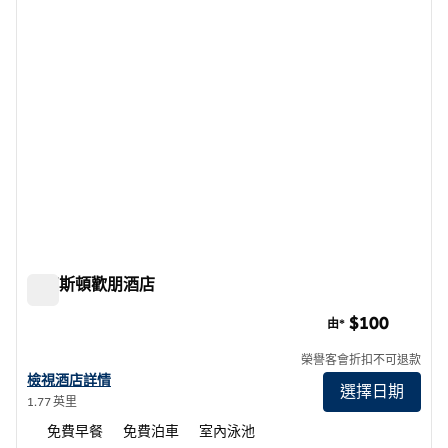
塞克斯頓歡朋酒店
塞克斯頓歡朋酒店
$100
由*
榮譽客會折扣不可退款
查看塞克斯頓歡朋酒店詳情
檢視酒店詳情
選擇日期
1.77 英里
免費早餐
免費泊車
室內泳池