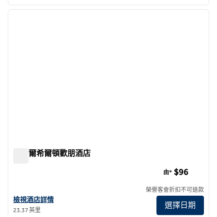
1
/
12
上一張圖片
下一張
第 1 頁，共 12 頁
杜塞爾希爾頓歡朋酒店
杜塞爾希爾頓歡朋酒店
$96
由*
榮譽客會折扣不可退款
查看 Dexter 希爾頓歡朋酒店詳情
檢視酒店詳情
選擇日期
23.37 英里