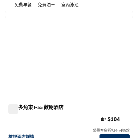
免費早餐
免費泊車
室內泳池
1
/
12
上一張圖片
下一張
第 1 頁，共 12 頁
格拉多角東 I-55 歡朋酒店
格拉多角東 I-55 歡朋酒店
$104
由*
榮譽客會折扣不可退款
查看歡朋酒店普爾格拉多 I-55 East 酒店的詳情
檢視酒店詳情