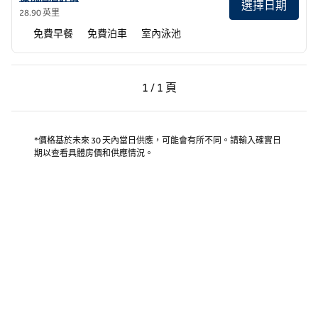
選擇日期
28.90 英里
免費早餐
免費泊車
室內泳池
上一頁，第 1 頁，共 1 頁
下一頁，第 1 頁，共 1 
1 / 1 頁
第 1 頁（共 1 頁）
*價格基於未來 30 天內當日供應，可能會有所不同。請輸入確實日
期以查看具體房價和供應情況。