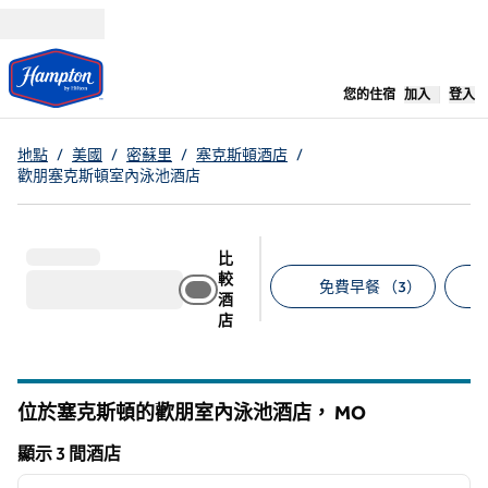
跳至內容
，
開啟新分
您的住宿
加入
登入
地點
/
美國
/
密蘇里
/
塞克斯頓酒店
/
歡朋塞克斯頓室內泳池酒店
比
較
免費早餐 （3）
酒
店
建議的篩選條件
位於塞克斯頓的歡朋室內泳池酒店，
MO
密蘇裡州
顯示 3 間酒店
1
/
12
顯示 3 間酒店
上一張圖片
下一張
第 1 頁，共 12 頁