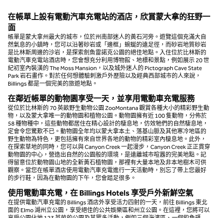
在帳單上設有電動汽車充電站的酒店，欣賞蒙大拿的狂野一
面
帳單是蒙大拿州最大的城市，位於州南部迷人的黃石河旁。遊覽這個充滿大自
然氣息的小鎮時，您可以沿著砂岩或「邊框」蜿蜒的遠足徑，而砂岩地質砂岩
是比林斯周邊的沙岩，是探索劍魚雷諾克公園的絕佳地點。入住位於比林斯的
電動汽車充電站酒店時，您會想充分利用博物館、地標和景點，例如展示 20 世
紀初室內裝潢的 The Moss Mansion，以及城外迷人的 Pictograph Cave State
Park 岩石畫作。對於任何想體驗刺激戶外歷險以及經典西部城市的人來說，
Billings 都是一個完美的旅遊地點。
在鄰近帳單的動物園享受一天，並享用電動車充電服務
從位於比林斯的 70 英畝野生動物公園 ZooMontana 觀賞各種大小的精彩野生動
物，以及蒙大拿唯一的動物園和植物公園。動物園擁有近 100 隻動物，分佈於
58 種物種中，這些動物都居住在精心設計的棲息地，仿效牠們的自然棲息地，
定會令您驚歎不已。動物園全年均以蒙大拿本土、落基山脈及其他寒冷地區的
野生動物為特色，更包括擁有來自世界各地的動物的精彩室內棲息地。此外，
在探索草地的同時，您可以與 Canyon Creek 一起漫步，Canyon Creek 正正貫穿
動物園的中心，營造出自然的公園般的環境，是遠離城市喧囂的完美地點。記
得留意位於動物園山地的全新黃石植物園，那裡有大量本地及非本地樹木可供
觀察。當您在帳單酒店使用電動汽車充電進行一天活動時，別忘了帶上您最好
的步行鞋，因為在動物園的下午，您會踏足很多。
使用電動車充電，在 Billings Hotels 享受戶外新鮮空氣
在提供電動汽車充電的 Billings 酒店外享受活力四射的一天，前往 Billings 東北
面的 Elmo 湖州立公園，享受絕佳的公共娛樂區和州立公園。在這裡，您將可以