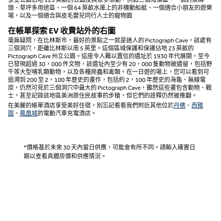
享受公園佔地 123 英畝的公園及其眾多活動，例如三個海濱區、一個釣魚碼
頭、草坪多用途區、一個 64 英畝水庫上的非機動船艇、一個適合小朋友的遊樂
場，以及一個適合與皮毛嬰兒同行人士的寵物園
在帳單探索 EV 收費站外的右圖
毫無疑問，在比林斯市，最好的景點之一就是迷人的 Pictograph Cave，該處有
三個洞穴，距離比林斯以南 5 英里。這個區域保護和保護佔地 23 英畝的
Pictograph Cave 州立公園。這座令人難以置信的遺址於 1930 年代展開，至今
已發現超過 30，000 件文物，該遺址內至少有 20，000 隻動物被遺留，包括野
牛等大型哺乳類動物，以及各種爬蟲和禽類。在一日遊的場上，您可以看到可
追溯到 200 至 2，100 年歷史的畫作，包括約 2，100 年歷史的海龜、無線電
炭，仍然可見於三個洞穴中最大的 Pictograph Cave，雖然這些畫包含動物、戰
士，甚至記錄該地區美洲原住民故事的步槍，但它們的詮釋仍然被推翻。
在美麗的帳單酒店享受美好住宿，別忘記看看我們附近其他位於
丹佛
、
西雅
圖
、
鳳凰城
的電動汽車充電酒店。
*價格基於未來 30 天內當日供應，可能會有所不同。請輸入確實日
期以查看具體房價和供應情況。