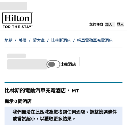
跳至內容
，
開啟新分
您的住宿
加入
登入
地點
/
美國
/
蒙大拿
/
比林斯酒店
/
帳單電動車充電酒店
比較酒店
建議的篩選條件
比林斯的電動汽車充電酒店，
MT
蒙大納州
顯示 0 間酒店
我們無法在此區域為您找到任何酒店。調整篩選條件或嘗試縮
我們無法在此區域為您找到任何酒店。調整篩選條件
或嘗試縮小，以獲取更多結果。