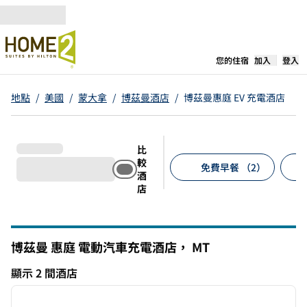
跳至內容
，
開啟新分
您的住宿
加入
登入
地點
/
美國
/
蒙大拿
/
博茲曼酒店
/
博茲曼惠庭 EV 充電酒店
比
較
免費早餐 （2）
酒
店
建議的篩選條件
博茲曼 惠庭 電動汽車充電酒店，
MT
蒙大納州
顯示 2 間酒店
1
/
12
顯示 2 間酒店
上一張圖片
下一張
第 1 頁，共 12 頁