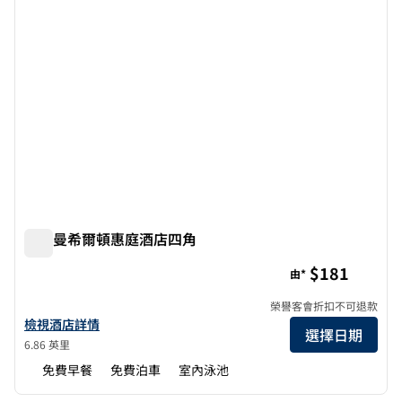
博茲曼希爾頓惠庭酒店四角
博茲曼希爾頓惠庭酒店四角
$181
由*
榮譽客會折扣不可退款
查看博茲曼四角希爾頓惠庭酒店詳情
檢視酒店詳情
選擇日期
6.86 英里
免費早餐
免費泊車
室內泳池
1
/
12