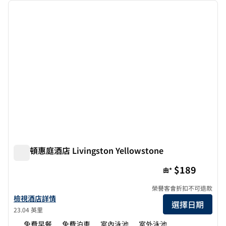
上一張圖片
下一張
第 1 頁，共 12 頁
希爾頓惠庭酒店 Livingston Yellowstone
希爾頓惠庭酒店 Livingston Yellowstone
$189
由*
榮譽客會折扣不可退款
查看希爾頓惠庭酒店 希爾頓惠庭酒店 Livingston Yellowstone 酒
檢視酒店詳情
選擇日期
23.04 英里
免費早餐
免費泊車
室內泳池
室外泳池